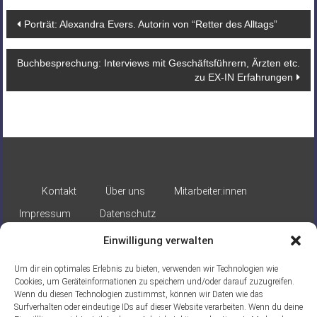
Beitragsnavigation
Porträt: Alexandra Evers. Autorin von “Retter des Alltags”
Buchbesprechung: Interviews mit Geschäftsführern, Ärzten etc.
zu EX-IN Erfahrungen
Kontakt
Über uns
Mitarbeiter:innen
Impressum
Datenschutz
Einwilligung verwalten
Um dir ein optimales Erlebnis zu bieten, verwenden wir Technologien wie
Cookies, um Geräteinformationen zu speichern und/oder darauf zuzugreifen.
Wenn du diesen Technologien zustimmst, können wir Daten wie das
Surfverhalten oder eindeutige IDs auf dieser Website verarbeiten. Wenn du deine