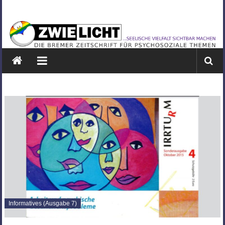
Zum
ZWIELICHT
Inhalt
springen
BREMEN
DIE
BREMER
ZEITSCHRIFT
FÜR
PSYCHOSOZIALE
THEMEN
Informatives (Ausgabe 7)