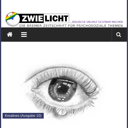
Zum
ZWIELICHT
Inhalt
springen
BREMEN
DIE
BREMER
ZEITSCHRIFT
FÜR
PSYCHOSOZIALE
THEMEN
Kreatives (Ausgabe 10)