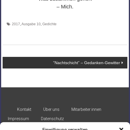
– Mich.
2017
,
Ausgabe 10
,
Gedichte
Beitragsnavigation
“Nachtschicht” – Gedanken-Gewitter
Kontakt
Über uns
Mitarbeiter:innen
Impressum
Datenschutz
Einwilligung verwalten