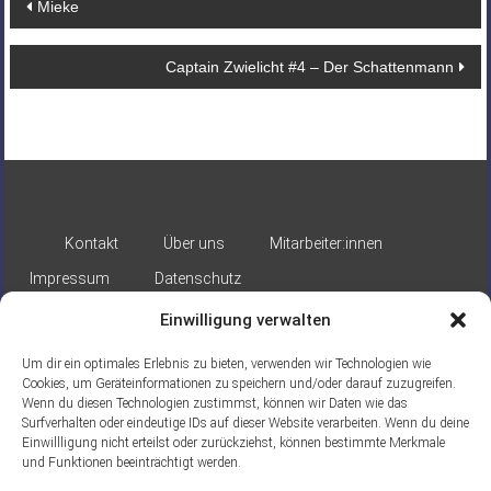
Beitragsnavigation
Mieke
Captain Zwielicht #4 – Der Schattenmann
Kontakt
Über uns
Mitarbeiter:innen
Impressum
Datenschutz
Einwilligung verwalten
Um dir ein optimales Erlebnis zu bieten, verwenden wir Technologien wie
Cookies, um Geräteinformationen zu speichern und/oder darauf zuzugreifen.
Wenn du diesen Technologien zustimmst, können wir Daten wie das
Surfverhalten oder eindeutige IDs auf dieser Website verarbeiten. Wenn du deine
Gefördert durch:
Einwillligung nicht erteilst oder zurückziehst, können bestimmte Merkmale
und Funktionen beeinträchtigt werden.