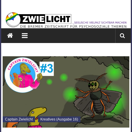
Zum
ZWIELICHT
Inhalt
springen
BREMEN
DIE
BREMER
ZEITSCHRIFT
FÜR
PSYCHOSOZIALE
THEMEN
Captain Zwielicht
Kreatives (Ausgabe 16)