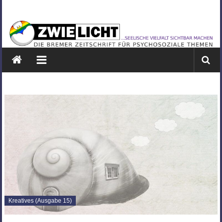
Zum
ZWIELICHT
Inhalt
springen
BREMEN
DIE
BREMER
ZEITSCHRIFT
FÜR
PSYCHOSOZIALE
THEMEN
Kreatives (Ausgabe 15)