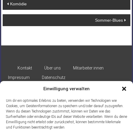
Beitragsnavigation
Komödie
Sommer-Blues
Kontakt
Über uns
Mitarbeiter:innen
Impressum
Datenschutz
Einwilligung verwalten
Um dir ein optimales Erlebnis zu bieten, verwenden wir Technologien wie
Cookies, um Geräteinformationen zu speichern und/oder darauf zuzugreifen.
Wenn du diesen Technologien zustimmst, können wir Daten wie das
Surfverhalten oder eindeutige IDs auf dieser Website verarbeiten. Wenn du deine
Gefördert durch:
Einwillligung nicht erteilst oder zurückziehst, können bestimmte Merkmale
und Funktionen beeinträchtigt werden.