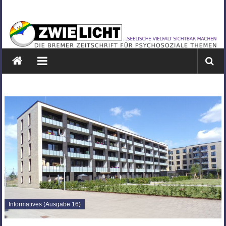
Zum
ZWIELICHT
Inhalt
springen
BREMEN
DIE
BREMER
ZEITSCHRIFT
FÜR
PSYCHOSOZIALE
THEMEN
Informatives (Ausgabe 16)