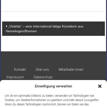
Beitragsnavigation
„Violetta“ – eine international tätige Künstlerin aus
Hemelingen/Bremen
Kontakt
Über uns
Mitarbeiter:innen
Impressum
Datenschutz
Einwilligung verwalten
Um dir ein optimales Erlebnis zu bieten, verwenden wir Technologien wie
Cookies, um Geräteinformationen zu speichern und/oder darauf zuzugreifen.
Wenn du diesen Technologien zustimmst, können wir Daten wie das