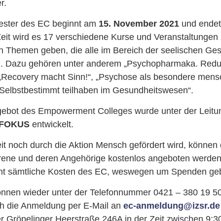
r.
ester des EC beginnt am
15. November 2021
und ende
 Zeit wird es 17 verschiedene Kurse und Veranstaltungen
n Themen geben, die alle im Bereich der seelischen Ge
d. Dazu gehören unter anderem „Psychopharmaka. Redu
 „Recovery macht Sinn!“, „Psychose als besondere mens
„Selbstbestimmt teilhaben im Gesundheitswesen“.
ebot des Empowerment Colleges wurde unter der Leitu
FOKUS
entwickelt.
t noch durch die Aktion Mensch gefördert wird, können 
hrene und deren Angehörige kostenlos angeboten werden
cht sämtliche Kosten des EC, weswegen um Spenden geb
nen wieder unter der Telefonnummer 0421 – 380 19 50 
uch die Anmeldung per E-Mail an
ec-anmeldung@izsr.de
er Gröpelinger Heerstraße 246A in der Zeit zwischen 9:3