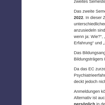
zweites Semeste
Das zweite Sem
2022
. In dieser
unterschiedliche
anzusiedeln sin
wenn ja: Wie?“,
Erfahrung“ und 
Das Bildungsang
Bildungsträgers
Da das EC zurzei
Psychiatrieerfa
deckt jedoch ni
Anmeldungen kön
Alternativ ist a
persönlich
in d