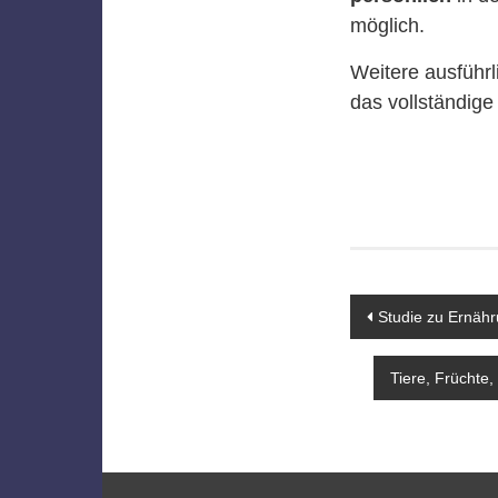
möglich.
Weitere ausführ
das vollständig
Beitragsn
Studie zu Ernäh
Tiere, Früchte,