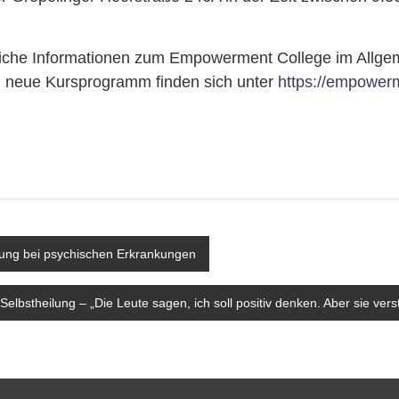
liche Informationen zum Empowerment College im Allge
e neue Kursprogramm finden sich unter
https://empower
avigation
rung bei psychischen Erkrankungen
 Selbstheilung – „Die Leute sagen, ich soll positiv denken. Aber sie vers