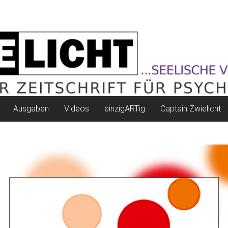
Ausgaben
Videos
einzigARTig
Captain Zwielicht