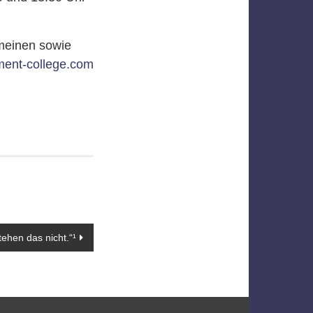
meinen sowie
ment-college.com
tehen das nicht.“¹