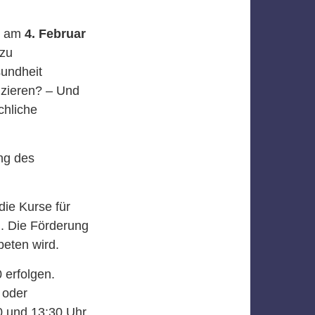
t am
4. Februar
 zu
sundheit
zieren? – Und
chliche
ng des
die Kurse für
. Die Förderung
eten wird.
erfolgen.
oder
0 und 13:30 Uhr