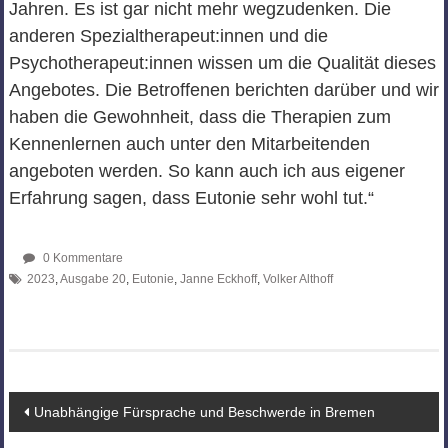
Jahren. Es ist gar nicht mehr wegzudenken. Die
anderen Spezialtherapeut:innen und die
Psychotherapeut:innen wissen um die Qualität dieses
Angebotes. Die Betroffenen berichten darüber und wir
haben die Gewohnheit, dass die Therapien zum
Kennenlernen auch unter den Mitarbeitenden
angeboten werden. So kann auch ich aus eigener
Erfahrung sagen, dass Eutonie sehr wohl tut.“
0 Kommentare
2023
,
Ausgabe 20
,
Eutonie
,
Janne Eckhoff
,
Volker Althoff
Beitragsnavigation
Unabhängige Fürsprache und Beschwerde in Bremen