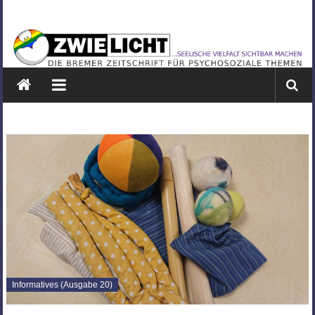
Zum
ZWIELICHT
Inhalt
springen
BREMEN
DIE
BREMER
ZEITSCHRIFT
FÜR
PSYCHOSOZIALE
THEMEN
Informatives (Ausgabe 20)