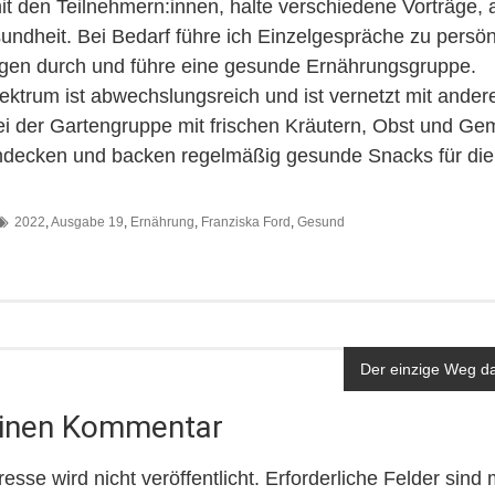
it den Teilnehmern:innen, halte verschiedene Vorträge, 
dheit. Bei Bedarf führe ich Einzelgespräche zu persön
gen durch und führe eine gesunde Ernährungsgruppe.
ktrum ist abwechslungsreich und ist vernetzt mit ander
ei der Gartengruppe mit frischen Kräutern, Obst und Gem
decken und backen regelmäßig gesunde Snacks für di
2022
,
Ausgabe 19
,
Ernährung
,
Franziska Ford
,
Gesund
avigation
Der einzige Weg da
einen Kommentar
sse wird nicht veröffentlicht.
Erforderliche Felder sind 