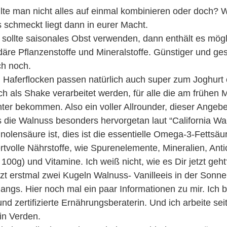
llte man nicht alles auf einmal kombinieren oder doch? W
es schmeckt liegt dann in eurer Macht.
ollte saisonales Obst verwenden, dann enthält es mögli
äre Pflanzenstoffe und Mineralstoffe. Günstiger und ge
ch noch.
 Haferflocken passen natürlich auch super zum Joghurt 
 als Shake verarbeitet werden, für alle die am frühen
nter bekommen. Also ein voller Allrounder, dieser Angeber
s die Walnuss besonders hervorgetan laut “California Wal
inolensäure ist, dies ist die essentielle Omega-3-Fettsä
ertvolle Nährstoffe, wie Spurenelemente, Mineralien, Anti
 100g) und Vitamine. Ich weiß nicht, wie es Dir jetzt geht
tzt erstmal zwei Kugeln Walnuss- Vanilleeis in der Sonn
ngs. Hier noch mal ein paar Informationen zu mir. Ich b
nd zertifizierte Ernährungsberaterin. Und ich arbeite se
in Verden.