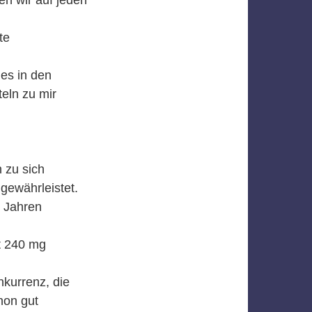
te
 es in den
eln zu mir
 zu sich
gewährleistet.
 Jahren
at 240 mg
kurrenz, die
hon gut