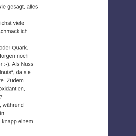
ie gesagt, alles
chst viele
schmacklich
oder Quark.
 Morgen noch
 :-). Als Nuss
nuts“, da sie
ure. Zudem
oxidantien,
?
e, während
in
it knapp einem