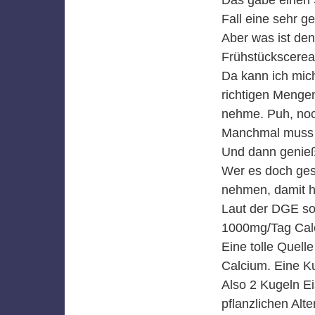
Fall eine sehr 
Aber was ist den
Frühstückscereal
Da kann ich mich 
richtigen Mengen
nehme. Puh, noc
Manchmal muss e
Und dann genieße
Wer es doch gesü
nehmen, damit hä
Laut der DGE so
1000mg/Tag Cal
Eine tolle Quell
Calcium. Eine K
Also 2 Kugeln E
pflanzlichen Alt