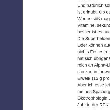
Und natürlich so
ist erlaubt. Ob 
Wer es süß mag s
Vitamine, sekund
besser ist es au
Die Superhelden
Oder können auch
nichts Festes ru
hat sich übrigen
reich an Alpha-L
stecken in ihr w
Eiweiß (15 g pro
Aber ich esse je
meines Spazierga
Ökotrophologin u
Jahr in der RPK 