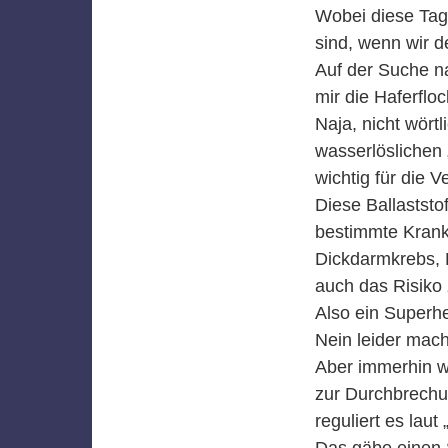
Wobei diese Tage
sind, wenn wir 
Auf der Suche n
mir die Haferflo
Naja, nicht wörtl
wasserlöslichen 
wichtig für die 
Diese Ballaststo
bestimmte Krankh
Dickdarmkrebs, 
auch das Risiko
Also ein Superhe
Nein leider mach
Aber immerhin wi
zur Durchbrechun
reguliert es laut
Das gäbe einen S