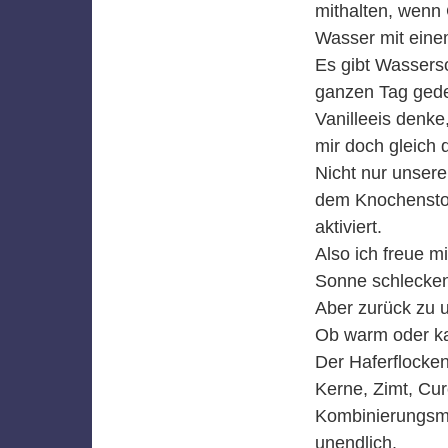
mithalten, wenn
Wasser mit eine
Es gibt Wasserso
ganzen Tag gede
Vanilleeis denke
mir doch gleich 
Nicht nur unser
dem Knochenstof
aktiviert.
Also ich freue m
Sonne schlecke
Aber zurück zu u
Ob warm oder kal
Der Haferflocke
Kerne, Zimt, Cur
Kombinierungsmö
unendlich.