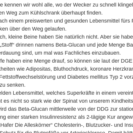
 kennen wir wohl alle, wo der Wecker zu schnell klingelt
den Weg zum Kühlschrank überhaupt finden.
ach einem preiswerten und gesunden Lebensmittel fürs 
cken über den Weg gelaufen.
ich, kleine Beine haben Sie natürlich nicht. Aber sie habe
„Stoff“ drinnen namens Beta-Glucan und jede Menge Ball
Verdauung sind, um mal was Fachliches einzubauen.
ffe haben eine Menge drauf, so können sie laut der DGE
eiten wie Adipositas, Bluthochdruck, koronare Herzkran
Fettstoffwechselstörung und Diabetes mellitus Typ 2 vo
 zu senken.
lden Lebensmittel, welches Superkräfte in einem verein
t es nicht so stark wie der Spinat von unserem Kindhei
rd das Beta-Glucan mittlerweile von der DDG zur stati
g einer starken Insulinresistenz als 2-tägige Kur ang
 „Hafer Die Alleskörner“ Cholesterin-, Blutzucker- und Ins
chutz für die Blutgefäße vor Arteriosklerose. Damit hätt