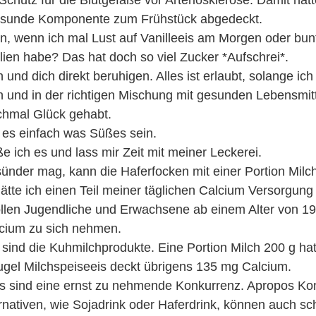
gesunde Komponente zum Frühstück abgedeckt.
n, wenn ich mal Lust auf Vanilleeis am Morgen oder bun
ien habe? Das hat doch so viel Zucker *Aufschrei*.
und dich direkt beruhigen. Alles ist erlaubt, solange ich
 und in der richtigen Mischung mit gesunden Lebensmitt
hmal Glück gehabt.
s einfach was Süßes sein.
 ich es und lass mir Zeit mit meiner Leckerei.
nder mag, kann die Haferfocken mit einer Portion Milch
tte ich einen Teil meiner täglichen Calcium Versorgung 
llen Jugendliche und Erwachsene ab einem Alter von 19
cium zu sich nehmen.
e sind die Kuhmilchprodukte. Eine Portion Milch 200 g h
ugel Milchspeiseeis deckt übrigens 135 mg Calcium.
is sind eine ernst zu nehmende Konkurrenz. Apropos Kon
ernativen, wie Sojadrink oder Haferdrink, können auch sc