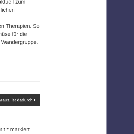
aktuell zum
lichen
en Therapien. So
üse für die
e Wandergruppe.
raus, ist dadurch
mit
*
markiert