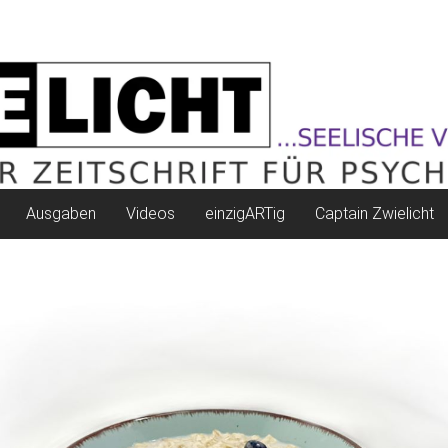
Ausgaben
Videos
einzigARTig
Captain Zwielicht