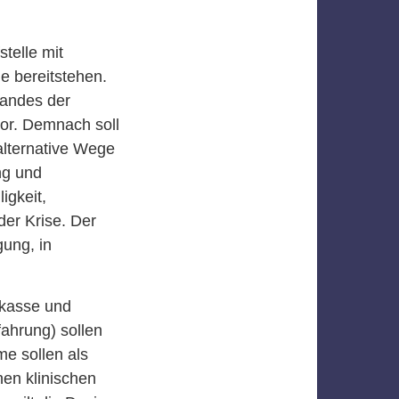
telle mit
ne bereitstehen.
bandes der
vor. Demnach soll
 alternative Wege
ng und
igkeit,
der Krise. Der
gung, in
nkasse und
ahrung) sollen
me sollen als
nen klinischen