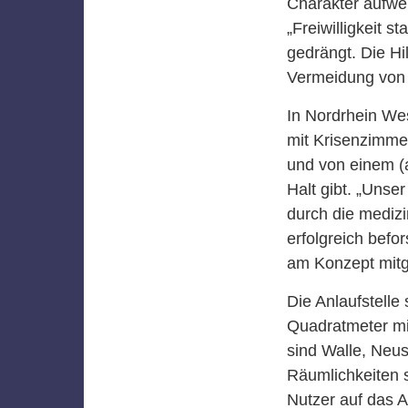
Charakter aufwei
„Freiwilligkeit 
gedrängt. Die Hi
Vermeidung von K
In Nordrhein West
mit Krisenzimmer
und von einem (
Halt gibt. „Unse
durch die mediz
erfolgreich befo
am Konzept mitg
Die Anlaufstelle
Quadratmeter mi
sind Walle, Neu
Räumlichkeiten s
Nutzer auf das 