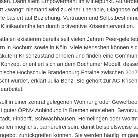
sen. Darin steht Empowerment im Mittelpunkt. Außerdem
statt Zwang“: niemand wird zu einer Therapie, Diagnose o
lfe basiert auf Beziehung, Vertrauen und Selbstbestimmun
linikaufenthalten durch präventive Krisenintervention.
falen existieren bereits seit vielen Jahren Peer-geleitet
n in Bochum sowie in Köln. Viele Menschen können sich 
akuten) Krisenzustand erholen und finden eine Communit
r Konzept orientiert sich an dem Bochumer Modell, dess
inische Hochschule Brandenburg Fotaine zwischen 201
rscht wurde“, erklärt Julia Benz. Sie gehört zur AG Kris
earbeitet.
 soll in einer zentral gelegenen Wohnung oder Gewerbeei
t guter ÖPNV-Anbindung in Bremen entstehen. Bevorzug
stadt, Findorff, Schwachhausen, Hemelingen oder Woltm
ollen möglichst barrierefrei sein, damit beispielsweise a
Angebot zurückgreifen können. Sie werden häufig im gän