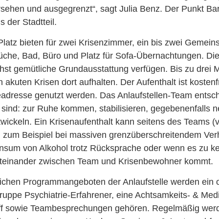
sehen und ausgegrenzt“, sagt Julia Benz. Der Punkt Barri
s der Stadtteil.
l Platz bieten für zwei Krisenzimmer, ein bis zwei Gemei
che, Bad, Büro und Platz für Sofa-Übernachtungen. Die
chst gemütliche Grundausstattung verfügen. Bis zu drei
akuten Krisen dort aufhalten. Der Aufenthalt ist kostenfr
eadresse genutzt werden. Das Anlaufstellen-Team entsch
sind: zur Ruhe kommen, stabilisieren, gegebenenfalls 
wickeln. Ein Krisenaufenthalt kann seitens des Teams (vo
 zum Beispiel bei massiven grenzüberschreitendem Verh
onsum von Alkohol trotz Rücksprache oder wenn es zu k
iteinander zwischen Team und Krisenbewohner kommt.
ichen Programmangeboten der Anlaufstelle werden ein o
gruppe Psychiatrie-Erfahrener, eine Achtsamkeits- & Med
ff sowie Teambesprechungen gehören. Regelmäßig werd