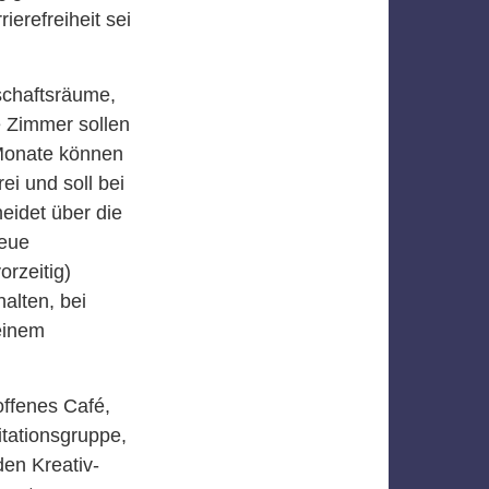
erefreiheit sei
nschaftsräume,
 Zimmer sollen
 Monate können
ei und soll bei
eidet über die
neue
rzeitig)
alten, bei
einem
ffenes Café,
itationsgruppe,
en Kreativ-