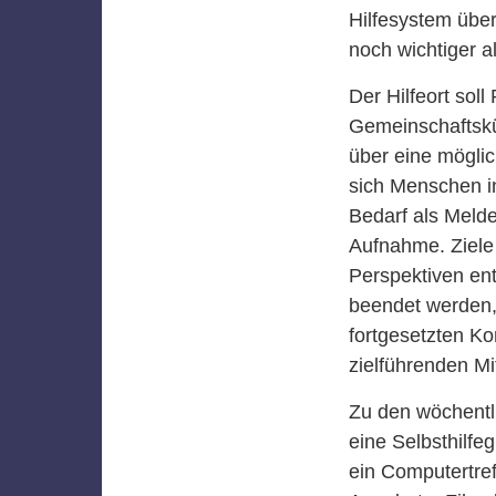
Hilfesystem über
noch wichtiger al
Der Hilfeort sol
Gemeinschaftskü
über eine mögli
sich Menschen in 
Bedarf als Meld
Aufnahme. Ziele 
Perspektiven ent
beendet werden,
fortgesetzten K
zielführenden M
Zu den wöchentl
eine Selbsthilfe
ein Computertre