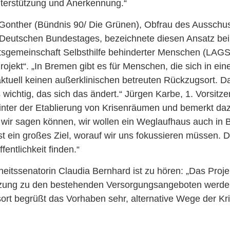
nterstützung und Anerkennung.“
-Gonther (Bündnis 90/ Die Grünen), Obfrau des Ausschus
Deutschen Bundestages, bezeichnete diesen Ansatz be
tsgemeinschaft Selbsthilfe behinderter Menschen (LAGS
rojekt“. „In Bremen gibt es für Menschen, die sich in ein
aktuell keinen außerklinischen betreuten Rückzugsort. Da
s wichtig, das sich das ändert.“ Jürgen Karbe, 1. Vorsit
hinter der Etablierung von Krisenräumen und bemerkt dazu
m wir sagen können, wir wollen ein Weglaufhaus auch in
ist ein großes Ziel, worauf wir uns fokussieren müssen.
fentlichkeit finden.“
itssenatorin Claudia Bernhard ist zu hören: „Das Proje
nzung zu den bestehenden Versorgungsangeboten werde
ort begrüßt das Vorhaben sehr, alternative Wege der Kr