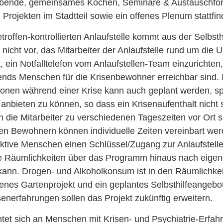
abende, gemeinsames Kochen, Seminare & Austauschfo
 Projekten im Stadtteil sowie ein offenes Plenum stattfin
troffen-kontrollierten Anlaufstelle kommt aus der Selbsth
nicht vor, das Mitarbeiter der Anlaufstelle rund um die U
t, ein Notfalltelefon vom Anlaufstellen-Team einzurichten
ends Menschen für die Krisenbewohner erreichbar sind. 
onen während einer Krise kann auch geplant werden, sp
anbieten zu können, so dass ein Krisenaufenthalt nicht s
 die Mitarbeiter zu verschiedenen Tageszeiten vor Ort 
n Bewohnern können individuelle Zeiten vereinbart wer
aktive Menschen einen Schlüssel/Zugang zur Anlaufstell
e Räumlichkeiten über das Programm hinaus nach eigen
kann. Drogen- und Alkoholkonsum ist in den Räumlichkei
nes Gartenprojekt und ein geplantes Selbsthilfeangebot 
enerfahrungen sollen das Projekt zukünftig erweitern.
tet sich an Menschen mit Krisen- und Psychiatrie-Erfah