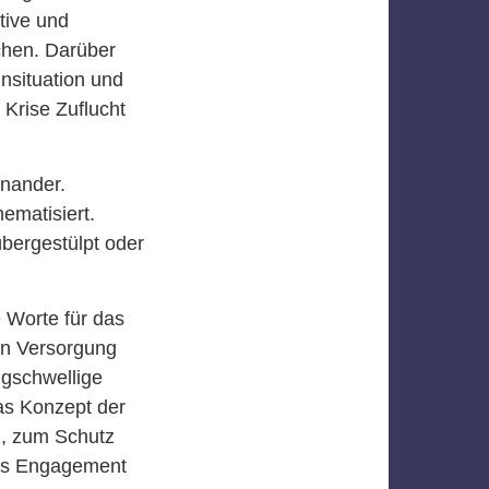
tive und
chen. Darüber
nsituation und
Krise Zuflucht
inander.
ematisiert.
übergestülpt oder
 Worte für das
en Versorgung
rigschwellige
as Konzept der
n, zum Schutz
ses Engagement