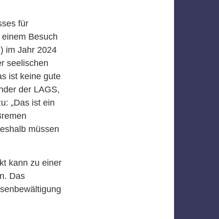
ses für
i einem Besuch
) im Jahr 2024
er seelischen
s ist keine gute
zender der LAGS,
: „Das ist ein
 Bremen
 Deshalb müssen
kt kann zu einer
n. Das
isenbewältigung