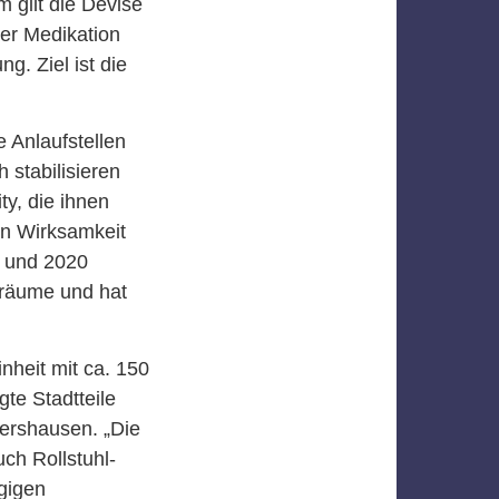
 gilt die Devise
der Medikation
g. Ziel ist die
e Anlaufstellen
stabilisieren
y, die ihnen
en Wirksamkeit
7 und 2020
enräume und hat
nheit mit ca. 150
te Stadtteile
ershausen. „Die
uch Rollstuhl-
gigen