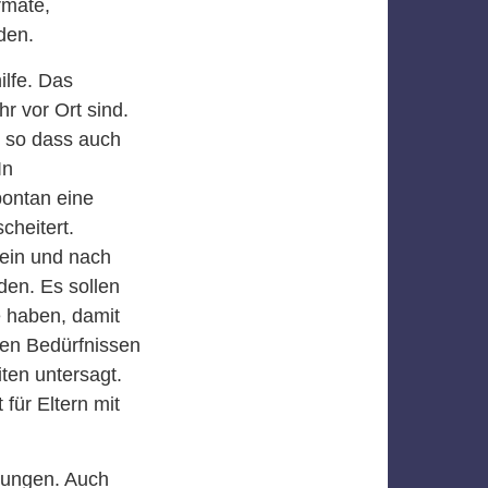
rmate,
den.
ilfe. Das
hr vor Ort sind.
, so dass auch
In
ontan eine
cheitert.
sein und nach
den. Es sollen
e haben, damit
en Bedürfnissen
ten untersagt.
für Eltern mit
rungen. Auch