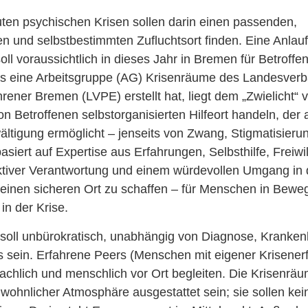
ten psychischen Krisen sollen darin einen passenden,
en und selbstbestimmten Zufluchtsort finden. Eine Anlaufs
ll voraussichtlich in dieses Jahr in Bremen für Betroffe
s eine Arbeitsgruppe (AG) Krisenräume des Landesver
hrener Bremen (LVPE) erstellt hat, liegt dem „Zwielicht“ 
on Betroffenen selbstorganisierten Hilfeort handeln, der
ältigung ermöglicht – jenseits von Zwang, Stigmatisieru
asiert auf Expertise aus Erfahrungen, Selbsthilfe, Freiwill
lektiver Verantwortung und einem würdevollen Umgang in 
 einen sicheren Ort zu schaffen – für Menschen in Bewe
in der Krise.
t soll unbürokratisch, unabhängig von Diagnose, Kranke
s sein. Erfahrene Peers (Menschen mit eigener Krisenerf
fachlich und menschlich vor Ort begleiten. Die Krisenräu
wohnlicher Atmosphäre ausgestattet sein; sie sollen kei