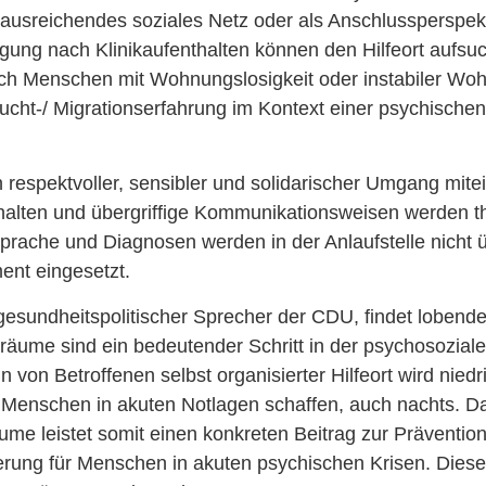
usreichendes soziales Netz oder als Anschlussperspek
gung nach Klinikaufenthalten können den Hilfeort aufsu
uch Menschen mit Wohnungslosigkeit oder instabiler Woh
cht-/ Migrationserfahrung im Kontext einer psychischen 
n respektvoller, sensibler und solidarischer Umgang mite
alten und übergriffige Kommunikationsweisen werden th
prache und Diagnosen werden in der Anlaufstelle nicht 
ent eingesetzt.
esundheitspolitischer Sprecher der CDU, findet lobende
räume sind ein bedeutender Schritt in der psychosozial
n von Betroffenen selbst organisierter Hilfeort wird nied
r Menschen in akuten Notlagen schaffen, auch nachts. D
me leistet somit einen konkreten Beitrag zur Präventio
sierung für Menschen in akuten psychischen Krisen. Die