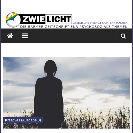
Zum
ZWIELICHT
Inhalt
springen
BREMEN
DIE
BREMER
ZEITSCHRIFT
FÜR
PSYCHOSOZIALE
THEMEN
Kreatives (Ausgabe 8)