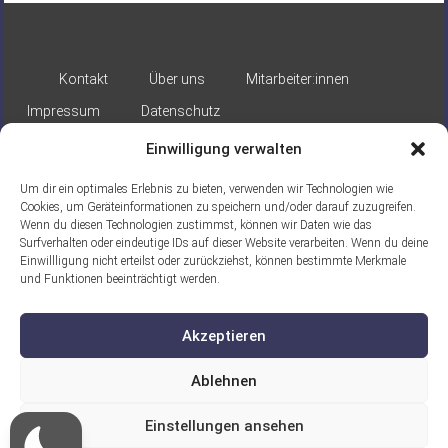
Kontakt
Über uns
Mitarbeiter:innen
Impressum
Datenschutz
Einwilligung verwalten
Um dir ein optimales Erlebnis zu bieten, verwenden wir Technologien wie
Cookies, um Geräteinformationen zu speichern und/oder darauf zuzugreifen.
Wenn du diesen Technologien zustimmst, können wir Daten wie das
Surfverhalten oder eindeutige IDs auf dieser Website verarbeiten. Wenn du deine
Gefördert durch:
Einwillligung nicht erteilst oder zurückziehst, können bestimmte Merkmale
und Funktionen beeinträchtigt werden.
Akzeptieren
Ablehnen
Ein Projekt der ASB Seelische
Einstellungen ansehen
Gesundheit gGmbH