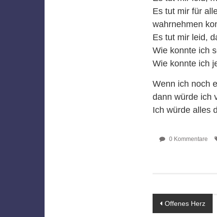
Es tut mir für al
wahrnehmen kon
Es tut mir leid, 
Wie konnte ich s
Wie konnte ich 
Wenn ich noch ei
dann würde ich v
Ich würde alles d
0 Kommentare
Beitragsn
Offenes Herz