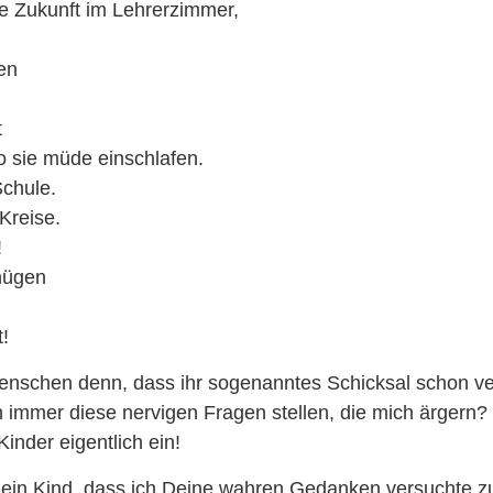
re Zukunft im Lehrerzimmer,
en
t
o sie müde einschlafen.
chule.
Kreise.
!
nügen
!
enschen denn, dass ihr sogenanntes Schicksal schon ve
 immer diese nervigen Fragen stellen, die mich ärgern?
inder eigentlich ein!
 mein Kind, dass ich Deine wahren Gedanken versuchte z