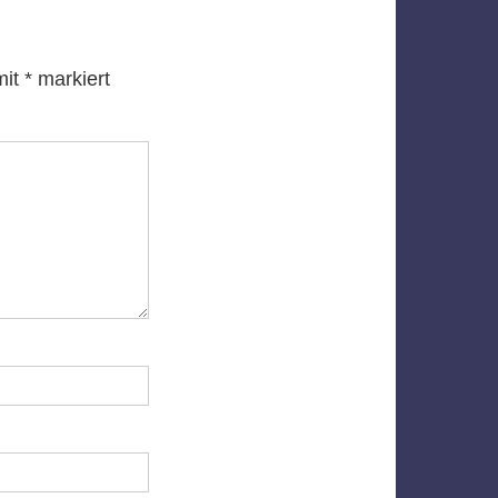
mit
*
markiert