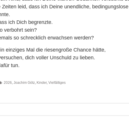
le Zeiten leid, dass ich Deine unendliche, bedingungslose
nte.
dass ich Dich begrenzte.
o verbohrt sein?
jemals so schrecklich erwachsen werden?
n einziges Mal die riesengroße Chance hätte,
ersuchen, dich voller Unschuld zu lieben.
afür tun.
2026
,
Joachim Götz
,
Kinder
,
Vielfältiges
avigation