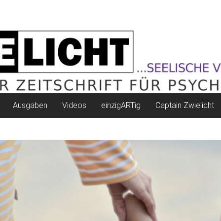
Ausgaben
Videos
einzigARTig
Captain Zwielicht