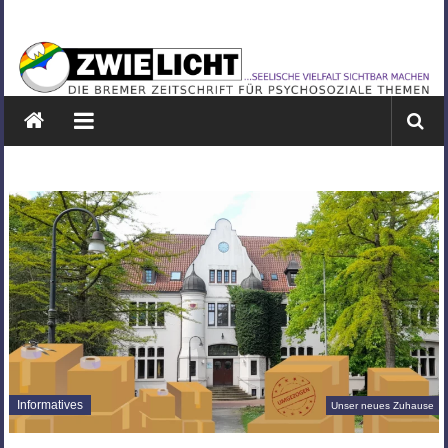
Zum
ZWIELICHT
Inhalt
springen
BREMEN
DIE
BREMER
ZEITSCHRIFT
FÜR
PSYCHOSOZIALE
THEMEN
Informatives
Unser neues Zuhause