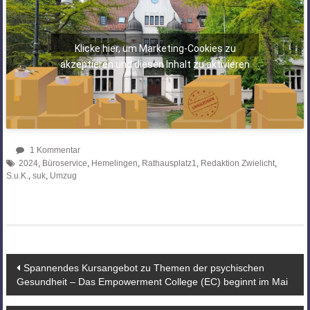
Klicke hier, um Marketing-Cookies zu
akzeptieren und diesen Inhalt zu aktivieren
1 Kommentar
2024
,
Büroservice
,
Hemelingen
,
Rathausplatz1
,
Redaktion Zwielicht
,
S.u.K.
,
suk
,
Umzug
Beitragsnavigation
Spannendes Kursangebot zu Themen der psychischen
Gesundheit – Das Empowerment College (EC) beginnt im Mai