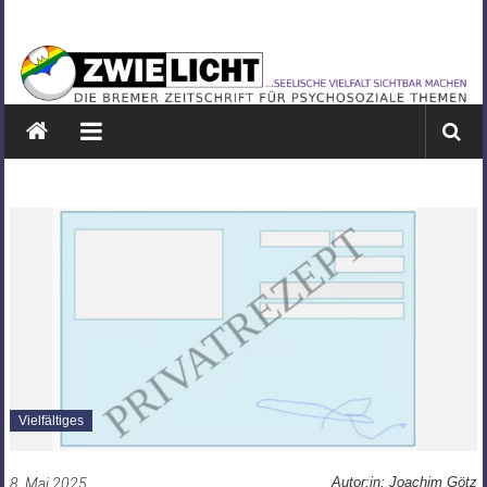
Zum
ZWIELICHT
Inhalt
springen
BREMEN
DIE
BREMER
ZEITSCHRIFT
FÜR
PSYCHOSOZIALE
THEMEN
Vielfältiges
Autor:in: Joachim Götz
8. Mai 2025