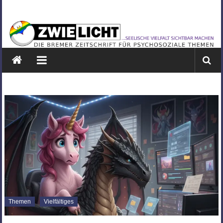
Zum
ZWIELICHT
Inhalt
springen
BREMEN
DIE
BREMER
ZEITSCHRIFT
FÜR
PSYCHOSOZIALE
THEMEN
Themen
Vielfältiges