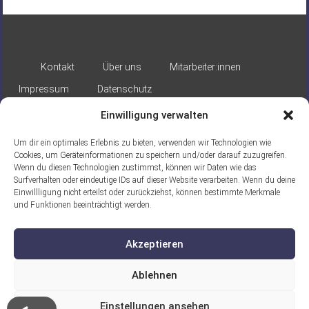
Kontakt
Über uns
Mitarbeiter:innen
Impressum
Datenschutz
Einwilligung verwalten
Um dir ein optimales Erlebnis zu bieten, verwenden wir Technologien wie
Cookies, um Geräteinformationen zu speichern und/oder darauf zuzugreifen.
Wenn du diesen Technologien zustimmst, können wir Daten wie das
Surfverhalten oder eindeutige IDs auf dieser Website verarbeiten. Wenn du deine
Gefördert durch:
Einwillligung nicht erteilst oder zurückziehst, können bestimmte Merkmale
und Funktionen beeinträchtigt werden.
Akzeptieren
Ablehnen
Ein Projekt der ASB Seelische
Einstellungen ansehen