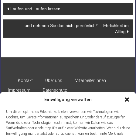
Beitragsnavigation
Laufen und Laufen lassen…
…und nehmen Sie das nicht persönlich!“ – Ehrlichkeit im
Alltag
Kontakt
Über uns
Mitarbeiter:innen
Impressum
Datenschutz
Einwilligung verwalten
Um dir ein optimales Erlebnis zu bieten, verwenden wir Technologien wie
Cookies, um Geräteinformationen zu speichern und/oder darauf zuzugreifen.
Wenn du diesen Technologien zustimmst, können wir Daten wie das
Surfverhalten oder eindeutige IDs auf dieser Website verarbeiten. Wenn du deine
Einwillligung nicht erteilst oder zurückziehst, können bestimmte Merkmale
Gefördert durch: