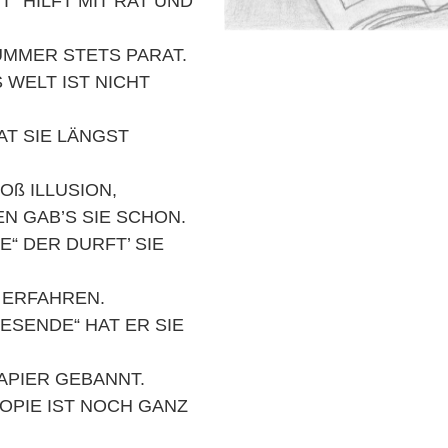
T“ HILFT MIT RAT UND
KUMMER STETS PARAT.
 WELT IST NICHT
AT SIE LÄNGST
LOß ILLUSION,
EN GAB’S SIE SCHON.
E“ DER DURFT’ SIE
S ERFAHREN.
ESENDE“ HAT ER SIE
PAPIER GEBANNT.
OPIE IST NOCH GANZ