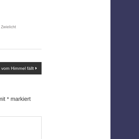
,
Zwielicht
vom Himmel fällt
mit
*
markiert