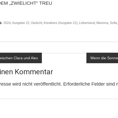
DEM „ZWIELICHT“ TREU
2024
,
Ausgabe 22
,
Gedicht
,
Kreatives (Ausgabe 22)
,
Lebenslust
,
Mariona
,
Sofie
avigation
wischen Clara und Alex
Wenn die Sonne 
einen Kommentar
sse wird nicht veröffentlicht.
Erforderliche Felder sind 