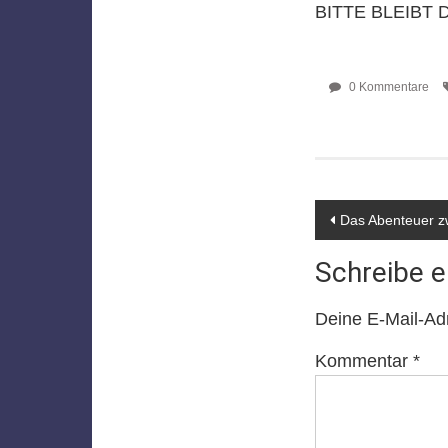
BITTE BLEIBT 
0 Kommentare
Beitragsn
Das Abenteuer z
Schreibe 
Deine E-Mail-Adre
Kommentar
*