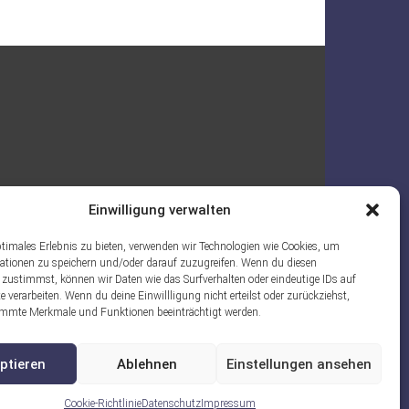
Einwilligung verwalten
ptimales Erlebnis zu bieten, verwenden wir Technologien wie Cookies, um
ationen zu speichern und/oder darauf zuzugreifen. Wenn du diesen
 zustimmst, können wir Daten wie das Surfverhalten oder eindeutige IDs auf
e verarbeiten. Wenn du deine Einwillligung nicht erteilst oder zurückziehst,
mmte Merkmale und Funktionen beeinträchtigt werden.
ptieren
Ablehnen
Einstellungen ansehen
Cookie-Richtlinie
Datenschutz
Impressum