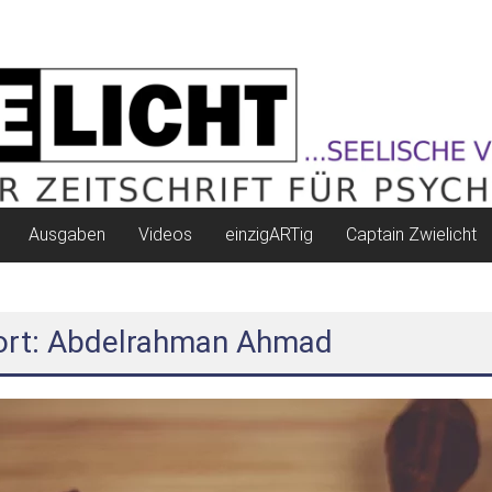
Ausgaben
Videos
einzigARTig
Captain Zwielicht
ort: Abdelrahman Ahmad