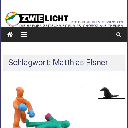
Zum
ZWIELICHT
Inhalt
springen
BREMEN
DIE
BREMER
ZEITSCHRIFT
FÜR
PSYCHOSOZIALE
Schlagwort: Matthias Elsner
THEMEN