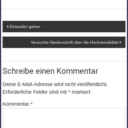
Beitragsnavigation
Einkaufen gehen
Versuchte Niederschrift über die Hochsensibilität
Schreibe einen Kommentar
Deine E-Mail-Adresse wird nicht veröffentlicht.
Erforderliche Felder sind mit
*
markiert
Kommentar
*