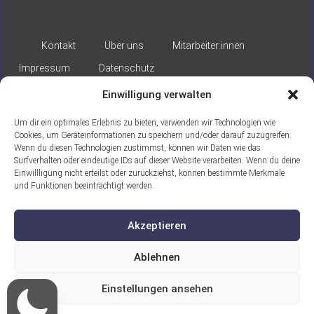
Kontakt
Über uns
Mitarbeiter:innen
Impressum
Datenschutz
Einwilligung verwalten
Um dir ein optimales Erlebnis zu bieten, verwenden wir Technologien wie
Cookies, um Geräteinformationen zu speichern und/oder darauf zuzugreifen.
Wenn du diesen Technologien zustimmst, können wir Daten wie das
Surfverhalten oder eindeutige IDs auf dieser Website verarbeiten. Wenn du deine
Gefördert durch:
Einwillligung nicht erteilst oder zurückziehst, können bestimmte Merkmale
und Funktionen beeinträchtigt werden.
Akzeptieren
Ablehnen
Ein Projekt der ASB Seelische
Einstellungen ansehen
Gesundheit gGmbH