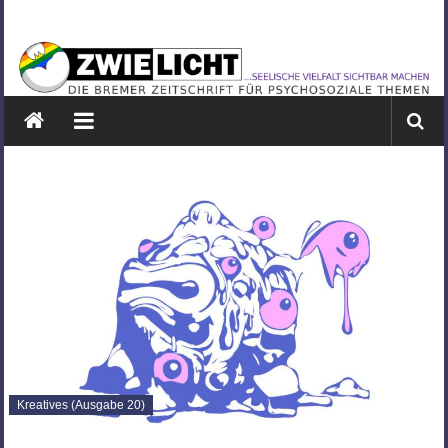
Zum
ZWIELICHT
Inhalt
springen
BREMEN
DIE
BREMER
ZEITSCHRIFT
FÜR
PSYCHOSOZIALE
THEMEN
Kreatives (Ausgabe 20)