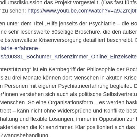
odiumsdiskussion das Projekt vorgestellt. (Das fast fünfs
r zu sehen:
https://www.youtube.com/watch?v=a9JZrcj0
en unter dem Titel „Hilfe jenseits der Psychiatrie – die 
ine sehr lesenswerte 50seitige Broschüre, die den auße
selbstverwaltete Krisenversorgung detailliert beschreibt
iatrie-erfahrene-
ds/200331_Bochumer_Krisenzimmer_Online_Einzelseite
terstützung“ ist ein Kernbegriff der Philosophie der Bo
is zu drei Monate können dort Menschen in akuten Krise
 Personen mit eigener Psychiatrieerfahrung begleitet. 
er*innen verstehen sich auch als politische Selbstvertret
er Menschen. So eine Organisationsform – es werden bas
trebt – kann nicht ohne Widersprüche und Konflikte bes
altung und flexible Lösungen, immer in Opposition zur
akterisieren die Krisenzimmer. Klar positioniert sich das
n Zwangsbehandlung.