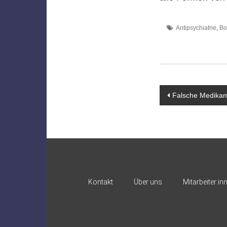
Antipsychiatrie
,
Bo
Beitragsn
Falsche Medikame
Kontakt
Über uns
Mitarbeiter:in