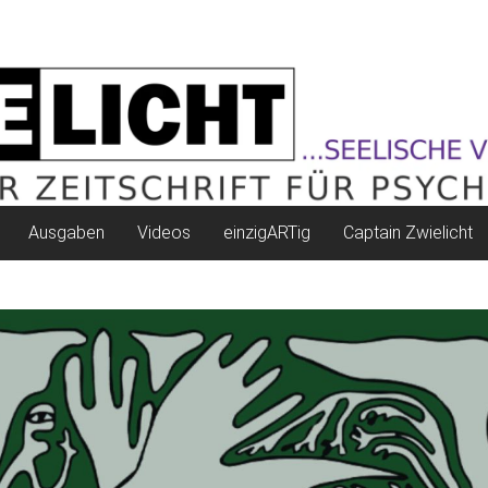
Ausgaben
Videos
einzigARTig
Captain Zwielicht