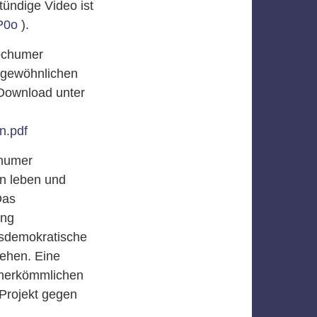
tündige Video ist
P0o
).
Bochumer
rgewöhnlichen
. Download unter
n.pdf
chumer
n leben und
Das
ung
isdemokratische
tehen. Eine
 herkömmlichen
 Projekt gegen