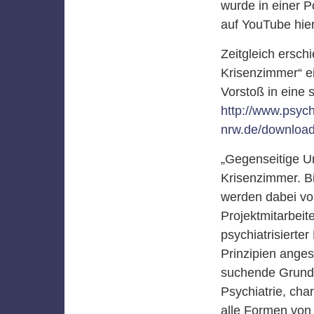
wurde in einer P
auf YouTube hie
Zeitgleich erschi
Krisenzimmer“ e
Vorstoß in eine 
http://www.psych
nrw.de/downloa
„Gegenseitige Un
Krisenzimmer. B
werden dabei von
Projektmitarbeit
psychiatrisiert
Prinzipien anges
suchende Grundh
Psychiatrie, char
alle Formen vo