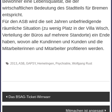
Bewohner eine Lebensqualität, die der
wirtschaftlichen Bedeutung des Stadtteils für Bremen
entspricht.
Für den ASB wird die seit Jahren unbefriedigende
räumliche Situation (zu wenig Platz in der Villa Wisch,
Verteilung der Büros auf mehrere Standorte) ein Ende
haben, wovon alle Kundinnen und Kunden und die
Mitarbeiterinnen und Mitarbeiter profitieren werden.
2013
,
ASB
,
GAPSY
,
Hemelingen
,
Psychiatrie
,
Wolfgang Rust
Beitragsnavigation
Das BSAG-Ticket-Wirrwarr
Mitmachen ist angesagt