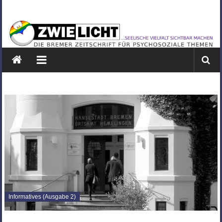
Zum
ZWIELICHT
Inhalt
springen
BREMEN
DIE
BREMER
ZEITSCHRIFT
FÜR
PSYCHOSOZIALE
THEMEN
Informatives (Ausgabe 2)