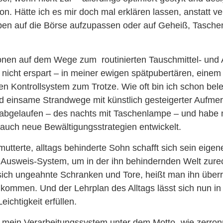
on. Hätte ich es mir doch mal erklären lassen, anstatt ve
ben auf die Börse aufzupassen oder auf Geheiß, Taschen
ionen auf dem Wege zum routinierten Tauschmittel- und
 nicht erspart – in meiner ewigen spätpubertären, einem
n Kontrollsystem zum Trotze. Wie oft bin ich schon bel
 einsame Strandwege mit künstlich gesteigerter Aufme
abgelaufen – des nachts mit Taschenlampe – und habe m
 auch neue Bewältigungsstrategien entwickelt.
mutterte, alltags behinderte Sohn schafft sich sein eigen
Ausweis-System, um in der ihn behindernden Welt zur
 sich ungeahnte Schranken und Tore, heißt man ihn übe
llkommen. Und der Lehrplan des Alltags lässt sich nun i
ichtigkeit erfüllen.
 mein Verarbeitungssystem unter dem Motto „wie zerro