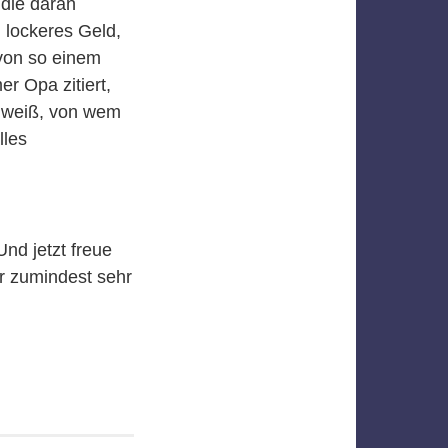
 die daran
 lockeres Geld,
 von so einem
r Opa zitiert,
 weiß, von wem
lles
nd jetzt freue
r zumindest sehr