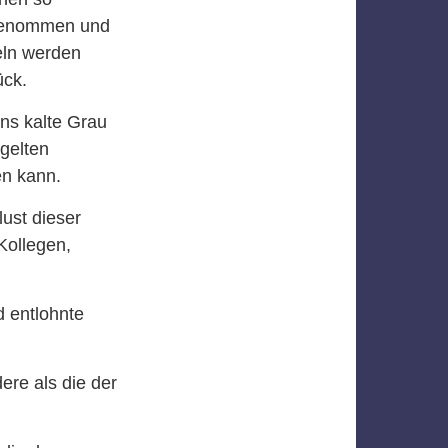
 genommen und
eln werden
ück.
ins kalte Grau
gelten
en kann.
ust dieser
Kollegen,
 entlohnte
ere als die der