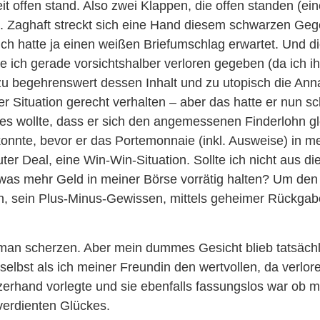
t offen stand. Also zwei Klappen, die offen standen (ei
. Zaghaft streckt sich eine Hand diesem schwarzen Ge
ich hatte ja einen weißen Briefumschlag erwartet. Und 
 ich gerade vorsichtshalber verloren gegeben (da ich i
 zu begehrenswert dessen Inhalt und zu utopisch die An
r Situation gerecht verhalten – aber das hatte er nun sc
 es wollte, dass er sich den angemessenen Finderlohn gl
nnte, bevor er das Portemonnaie (inkl. Ausweise) in me
guter Deal, eine Win-Win-Situation. Sollte ich nicht aus 
twas mehr Geld in meiner Börse vorrätig halten? Um den
en, sein Plus-Minus-Gewissen, mittels geheimer Rückgab
 man scherzen. Aber mein dummes Gesicht blieb tatsächl
selbst als ich meiner Freundin den wertvollen, da verlo
rhand vorlegte und sie ebenfalls fassungslos war ob me
erdienten Glückes.