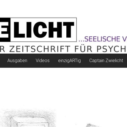
Ausgaben
Videos
einzigARTig
Captain Zwielicht