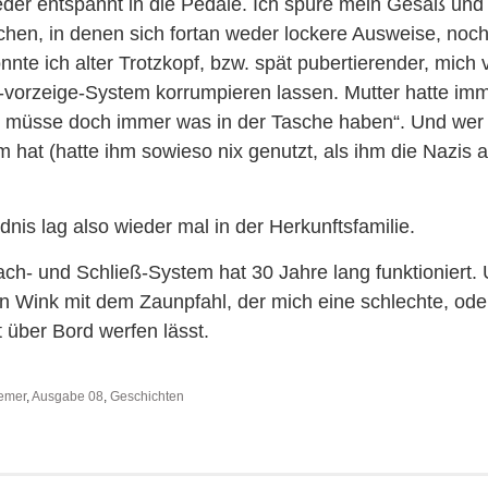
ieder entspannt in die Pedale. Ich spüre mein Gesäß und
chen, in denen sich fortan weder lockere Ausweise, noch
nnte ich alter Trotzkopf, bzw. spät pubertierender, mich
-vorzeige-System korrumpieren lassen. Mutter hatte imme
müsse doch immer was in der Tasche haben“. Und wer
 hat (hatte ihm sowieso nix genutzt, als ihm die Nazis a
nis lag also wieder mal in der Herkunftsfamilie.
ch- und Schließ-System hat 30 Jahre lang funktioniert. U
n Wink mit dem Zaunpfahl, der mich eine schlechte, ode
 über Bord werfen lässt.
emer
,
Ausgabe 08
,
Geschichten