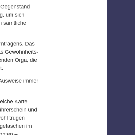
r Gegenstand
g, um sich
m sämtliche
umtragens. Das
Das Gewohnheits-
renden Orga, die
t.
n Ausweise immer
welche Karte
ührerschein und
ohl trugen
ngetaschen im
ignten –