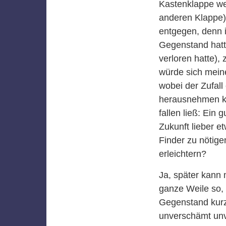
Kastenklappe wei
anderen Klappe)
entgegen, denn 
Gegenstand hatte
verloren hatte),
würde sich meine
wobei der Zufall
herausnehmen ko
fallen ließ: Ein 
Zukunft lieber e
Finder zu nötig
erleichtern?
Ja, später kann
ganze Weile so, 
Gegenstand kurze
unverschämt unv