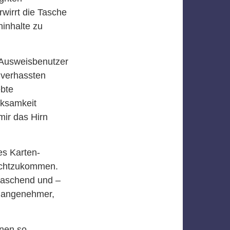
rwirrt die Tasche
inhalte zu
 Ausweisbenutzer
 verhassten
ebte
rksamkeit
ir das Hirn
es Karten-
echtzukommen.
rraschend und –
n angenehmer,
nnen so