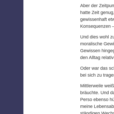
Aber der Zeitpun
hatte Zeit genug
gewissenhaft etw
Konsequenzen – f
Und dies wohl z
moralische Gewis
Gewissen hingege
den Alltag relati
Oder war das sch
bei sich zu trag
Mittlerweile wei
bräuchte. Und d
Perso ebenso hü
meine Lebensabs
ständigen Wechse