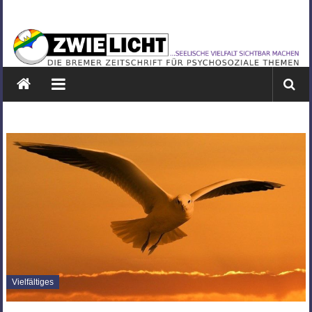
Zum
ZWIELICHT
Inhalt
springen
BREMEN
DIE
BREMER
ZEITSCHRIFT
FÜR
PSYCHOSOZIALE
THEMEN
Vielfältiges