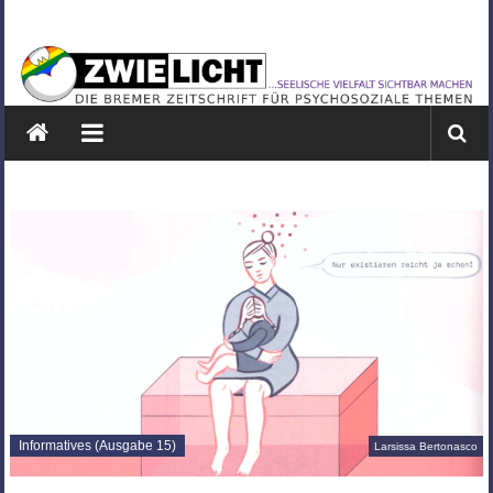
Zum
ZWIELICHT
Inhalt
springen
BREMEN
DIE
BREMER
ZEITSCHRIFT
FÜR
PSYCHOSOZIALE
THEMEN
Informatives (Ausgabe 15)
Larsissa Bertonasco