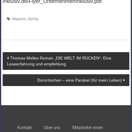
inklusiv.de/Flyer_UnternehmenInklusiv.pdf
Magazin
,
Spring
Beitragsnavigation
Thomas Melles Roman „DIE WELT IM RÜCKEN“: Eine
Leseerfahrung und empfehlung
Dornröschen – eine Parabel (für mein Leben)
Kontakt
Über uns
Mitarbeiter:innen