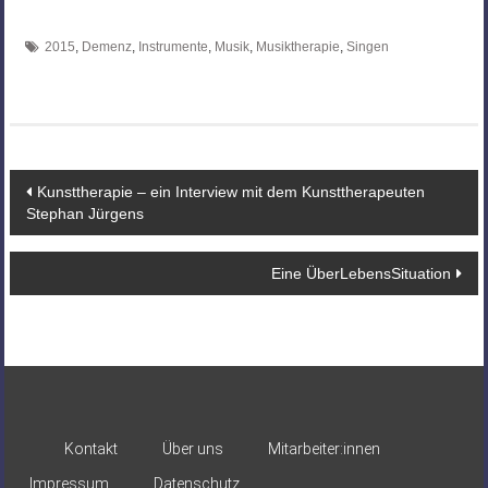
2015
,
Demenz
,
Instrumente
,
Musik
,
Musiktherapie
,
Singen
Beitragsnavigation
Kunsttherapie – ein Interview mit dem Kunsttherapeuten
Stephan Jürgens
Eine ÜberLebensSituation
Kontakt
Über uns
Mitarbeiter:innen
Impressum
Datenschutz