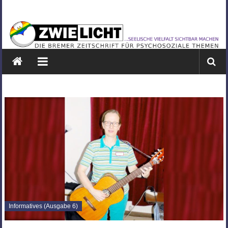
Zum
ZWIELICHT
Inhalt
springen
BREMEN
DIE
BREMER
ZEITSCHRIFT
FÜR
PSYCHOSOZIALE
THEMEN
Informatives (Ausgabe 6)