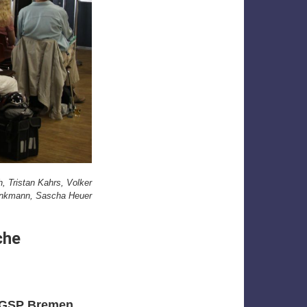
, Tristan Kahrs, Volker
inkmann, Sascha Heuer
che
 DGSP Bremen