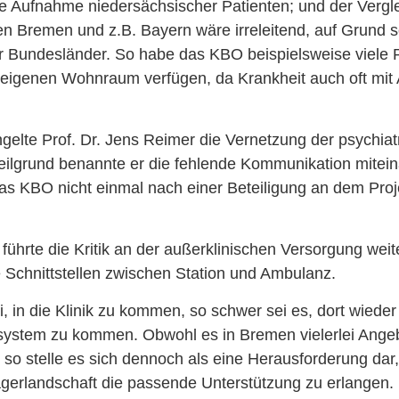
e Aufnahme niedersächsischer Patienten; und der Vergle
n Bremen und z.B. Bayern wäre irreleitend, auf Grund so
 Bundesländer. So habe das KBO beispielsweise viele P
n eigenen Wohnraum verfügen, da Krankheit auch oft mit
elte Prof. Dr. Jens Reimer die Vernetzung der psychiat
Teilgrund benannte er die fehlende Kommunikation mitei
das KBO nicht einmal nach einer Beteiligung an dem Pro
 führte die Kritik an der außerklinischen Versorgung wei
 Schnittstellen zwischen Station und Ambulanz.
i, in die Klinik zu kommen, so schwer sei es, dort wieder
esystem zu kommen. Obwohl es in Bremen vielerlei Angeb
 so stelle es sich dennoch als eine Herausforderung dar,
rägerlandschaft die passende Unterstützung zu erlangen.