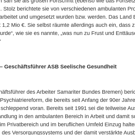
m sah sie als großen Fortschritt (ebenso wie das Forts
). Stolz berichtete sie von verschiedenen ambulanten P
erarbeitet und umgesetzt wurden bzw. werden. Das Land
t 1,2 Mio €. Sie selbst räumte allerdings auch ein, dass 
de“, wie sie es nannte, „was nun zu Frust und Enttäus
“
– Geschäftsführer ASB Seelische Gesundheit
äftsführer des Arbeiter Samariter Bundes Bremen) beric
 Psychiatriereform, die bereits seit Anfang der 90er Jah
 schleppend voran. Bereits seit 1991 sei die teilweise A
ndlung in den ambulanten Bereich in Arbeit und damit so
 im Privatbereich und im beruflichen Umfeld Einzug halte
g des Versorgungssystems und der damit verstärkte Aus