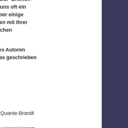
uns oft ein
er einige
n mit ihrer
ichen
es Autoren
was geschrieben
a Quante-Brandt