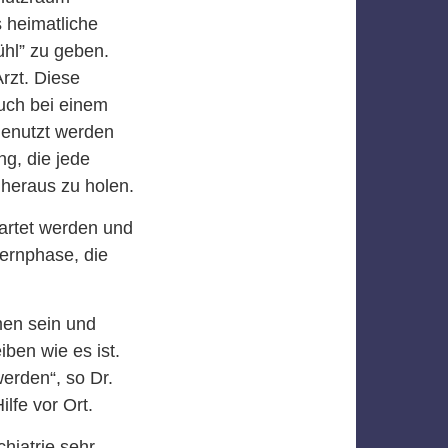
s heimatliche
hl” zu geben.
rzt. Diese
uch bei einem
 genutzt werden
ng, die jede
 heraus zu holen.
tartet werden und
lernphase, die
men sein und
iben wie es ist.
erden“, so Dr.
lfe vor Ort.
hiatrie sehr