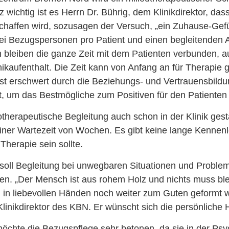
 wichtig ist es Herrn Dr. Bührig, dem Klinikdirektor, das
haffen wird, sozusagen der Versuch, „ein Zuhause-Gefü
ei Bezugspersonen pro Patient und einen begleitenden A
 bleiben die ganze Zeit mit dem Patienten verbunden, a
nikaufenthalt. Die Zeit kann von Anfang an für Therapie
rst erschwert durch die Beziehungs- und Vertrauensbildu
, um das Bestmögliche zum Positiven für den Patienten
therapeutische Begleitung auch schon in der Klinik ges
einer Wartezeit von Wochen. Es gibt keine lange Kennen
Therapie sein sollte.
soll Begleitung bei unwegbaren Situationen und Proble
eten. „Der Mensch ist aus rohem Holz und nichts muss ble
 in liebevollen Händen noch weiter zum Guten geformt w
linikdirektor des KBN. Er wünscht sich die persönliche Hi
 möchte die Bezugspflege sehr betonen, da sie in der Psyc