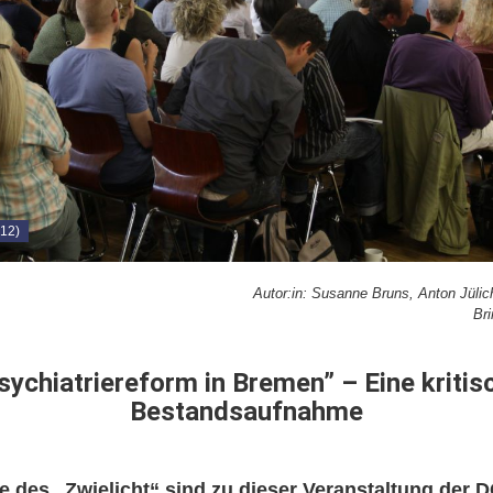
 12)
Autor:in: Susanne Bruns, Anton Jülich
Br
sychiatriereform in Bremen” – Eine kritis
Bestandsaufnahme
e des „Zwielicht“ sind zu dieser Veranstaltung der