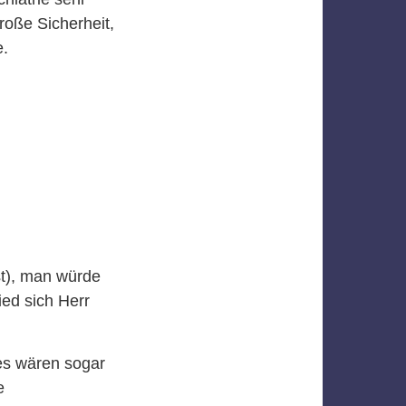
roße Sicherheit,
.
t), man würde
ied sich Herr
es wären sogar
e