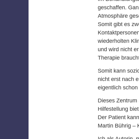
geschaffen. Ganz
Atmosphäre gesc
Somit gibt es zw
Kontaktpersonen
wiederholten Kli
und wird nicht e
Therapie braucht
Somit kann sozio
nicht erst nach 
eigentlich schon 
Dieses Zentrum 
Hilfestellung bi
Der Patient kann
Martin Bührig – K
Ich als Autorin,