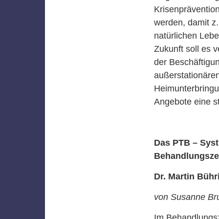
Krisenpräventio
werden, damit z.
natürlichen Leb
Zukunft soll es
der Beschäftigun
außerstationäre
Heimunterbringun
Angebote eine s
Das PTB – Syst
Behandlungsze
Dr. Martin Bühr
von Susanne Br
Im Behandlungsz