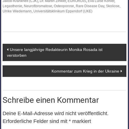
Jakob-Krankheit (CJK)
,
Dr. Martin Zinkler
,
EURORDIS
,
Eva Luise Köhler
,
Legasthenie
,
Neurofibromatose
,
Osteoporose
,
Rare Disease Day
,
Skoliose
,
Ulrike Wiedemann
,
Universitätsklinikum Eppendorf (UKE)
Beitragsnavigation
Unsere langjährige Redakteurin Monika Rosada ist
verstorben
Kommentar zum Krieg in der Ukraine
Schreibe einen Kommentar
Deine E-Mail-Adresse wird nicht veröffentlicht.
Erforderliche Felder sind mit
*
markiert