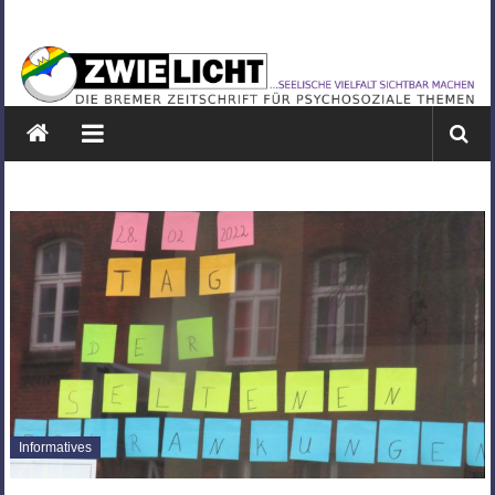
Zum
ZWIELICHT
Inhalt
springen
BREMEN
DIE
BREMER
ZEITSCHRIFT
FÜR
PSYCHOSOZIALE
THEMEN
Informatives