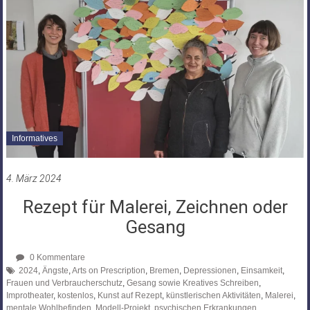
Informatives
4. März 2024
Rezept für Malerei, Zeichnen oder
Gesang
0 Kommentare
2024
,
Ängste
,
Arts on Prescription
,
Bremen
,
Depressionen
,
Einsamkeit
,
Frauen und Verbraucherschutz
,
Gesang sowie Kreatives Schreiben
,
Improtheater
,
kostenlos
,
Kunst auf Rezept
,
künstlerischen Aktivitäten
,
Malerei
,
mentale Wohlbefinden
,
Modell-Projekt
,
psychischen Erkrankungen
,