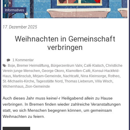
Informatives
17. Dezember 2025
Weihnachten in Gemeinschaft
verbringen
1 Kommentar
Boje
,
Bremer Heimstiftung
,
Bürgerzentrum Vahr
,
Café Klatsch
,
Christliche
Verein junge Menschen
,
George Okoro
,
Klamotten-Café
,
Konsul-Hackfeld-
Haus
,
Martinsclub
,
Mirjam-Gemeinde
,
Nachtcafé
,
Nina Kleinsorge
,
Rotheo
,
St.-Michaelis-Kirche
,
Tagesstätte Nord
,
Thomas Lieberum
,
Villa Wisch
,
Wichernhaus
,
Zion-Gemeinde
Auch dieses Jahr muss keine/-r Heiligabend allein zu Hause
verbringen. In Bremen finden wieder zahlreiche Veranstaltungen
statt, wo sich Menschen begegnen können, um gemeinsam
Weihnachten zu feiern.