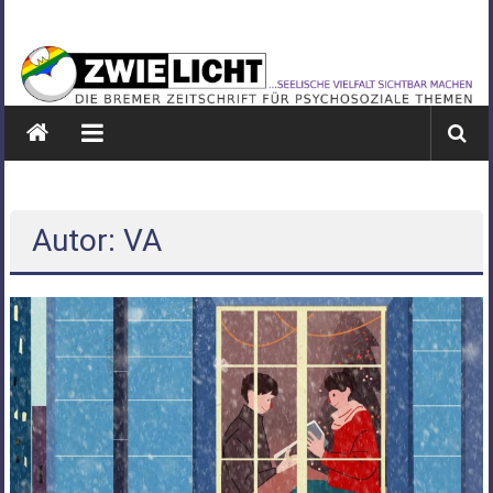
Zum
ZWIELICHT
Inhalt
springen
BREMEN
DIE
BREMER
ZEITSCHRIFT
FÜR
PSYCHOSOZIALE
Autor:
VA
THEMEN