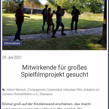
Informatives
29. Juni 2021
Mitwirkende für großes
Spielfilmprojekt gesucht
Aktion Mensch
,
Compagnons Cooperative inklusiver Film
,
Initiative zur
sozialen Rehabilitation e.V.
,
Shampoo
Einmal groß auf der Kinoleinwand erscheinen- das macht
compagnons cooperative inklusiver film möglich. Die