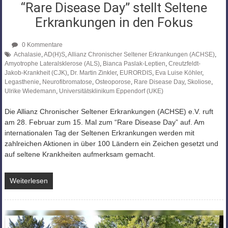
“Rare Disease Day” stellt Seltene
Erkrankungen in den Fokus
0 Kommentare
Achalasie
,
AD(H)S
,
Allianz Chronischer Seltener Erkrankungen (ACHSE)
,
Amyotrophe Lateralsklerose (ALS)
,
Bianca Paslak-Leptien
,
Creutzfeldt-
Jakob-Krankheit (CJK)
,
Dr. Martin Zinkler
,
EURORDIS
,
Eva Luise Köhler
,
Legasthenie
,
Neurofibromatose
,
Osteoporose
,
Rare Disease Day
,
Skoliose
,
Ulrike Wiedemann
,
Universitätsklinikum Eppendorf (UKE)
Die Allianz Chronischer Seltener Erkrankungen (ACHSE) e.V. ruft
am 28. Februar zum 15. Mal zum “Rare Disease Day” auf. Am
internationalen Tag der Seltenen Erkrankungen werden mit
zahlreichen Aktionen in über 100 Ländern ein Zeichen gesetzt und
auf seltene Krankheiten aufmerksam gemacht.
Weiterlesen