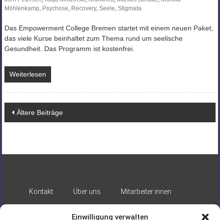
Möhlenkamp
,
Psychose
,
Recovery
,
Seele
,
Stigmata
Das Empowerment College Bremen startet mit einem neuen Paket,
das viele Kurse beinhaltet zum Thema rund um seelische
Gesundheit. Das Programm ist kostenfrei.
Weiterlesen
Beitragsnavigation
Ältere Beiträge
Kontakt
Über uns
Mitarbeiter:innen
Impressum
Datenschutz
Einwilligung verwalten