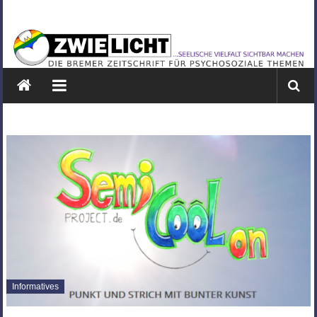
Zum
ZWIELICHT
Inhalt
springen
BREMEN
DIE
BREMER
ZEITSCHRIFT
FÜR
PSYCHOSOZIALE
THEMEN
Informatives