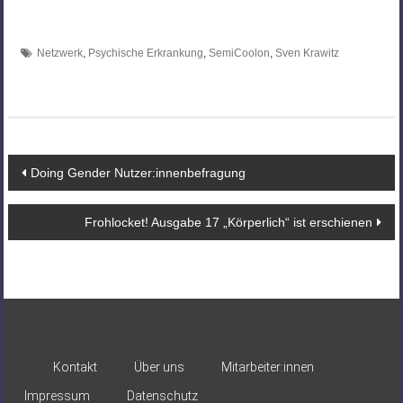
Netzwerk
,
Psychische Erkrankung
,
SemiCoolon
,
Sven Krawitz
Beitragsnavigation
Doing Gender Nutzer:innenbefragung
Frohlocket! Ausgabe 17 „Körperlich“ ist erschienen
Kontakt
Über uns
Mitarbeiter:innen
Impressum
Datenschutz