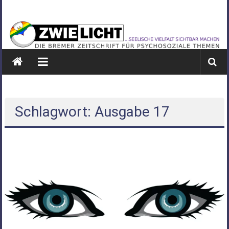
Zum
ZWIELICHT
Inhalt
springen
BREMEN
DIE
BREMER
ZEITSCHRIFT
FÜR
PSYCHOSOZIALE
Schlagwort: Ausgabe 17
THEMEN