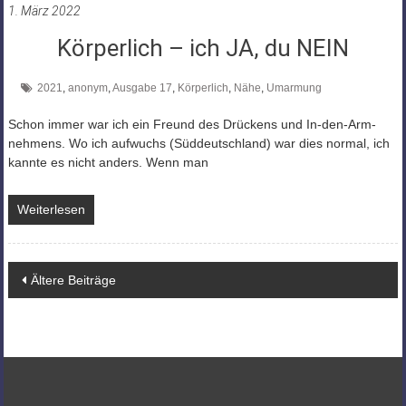
1. März 2022
Körperlich – ich JA, du NEIN
2021
,
anonym
,
Ausgabe 17
,
Körperlich
,
Nähe
,
Umarmung
Schon immer war ich ein Freund des Drückens und In-den-Arm-
nehmens. Wo ich aufwuchs (Süddeutschland) war dies normal, ich
kannte es nicht anders. Wenn man
Weiterlesen
Beitragsnavigation
Ältere Beiträge