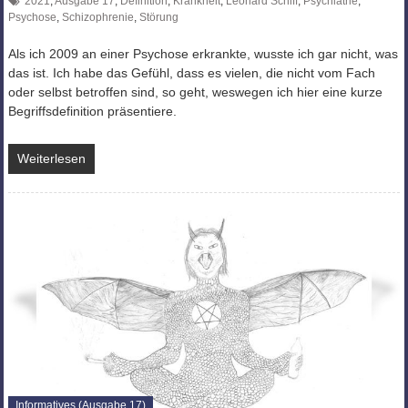
2021
,
Ausgabe 17
,
Definition
,
Krankheit
,
Leonard Schiff
,
Psychiatrie
,
Psychose
,
Schizophrenie
,
Störung
Als ich 2009 an einer Psychose erkrankte, wusste ich gar nicht, was
das ist. Ich habe das Gefühl, dass es vielen, die nicht vom Fach
oder selbst betroffen sind, so geht, weswegen ich hier eine kurze
Begriffsdefinition präsentiere.
Weiterlesen
Informatives (Ausgabe 17)