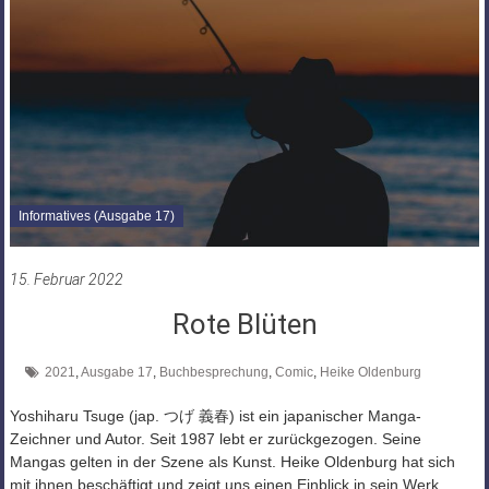
Informatives (Ausgabe 17)
15. Februar 2022
Rote Blüten
2021
,
Ausgabe 17
,
Buchbesprechung
,
Comic
,
Heike Oldenburg
Yoshiharu Tsuge (jap. つげ 義春) ist ein japanischer Manga-
Zeichner und Autor. Seit 1987 lebt er zurückgezogen. Seine
Mangas gelten in der Szene als Kunst. Heike Oldenburg hat sich
mit ihnen beschäftigt und zeigt uns einen Einblick in sein Werk.