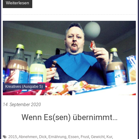
Weiterlesen
Kreatives (Ausgabe 5)
14. September 2020
Wenn Es(sen) übernimmt…
2015
,
Abnehmen
,
Dick
,
Ernährung
,
Essen
,
Frust
,
Gewicht
,
Kur
,