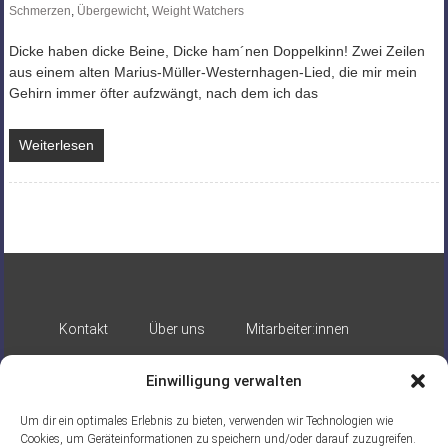
Schmerzen
,
Übergewicht
,
Weight Watchers
Dicke haben dicke Beine, Dicke ham´nen Doppelkinn! Zwei Zeilen
aus einem alten Marius-Müller-Westernhagen-Lied, die mir mein
Gehirn immer öfter aufzwängt, nach dem ich das
Weiterlesen
Kontakt
Über uns
Mitarbeiter:innen
Impressum
Datenschutz
Einwilligung verwalten
Um dir ein optimales Erlebnis zu bieten, verwenden wir Technologien wie
Cookies, um Geräteinformationen zu speichern und/oder darauf zuzugreifen.