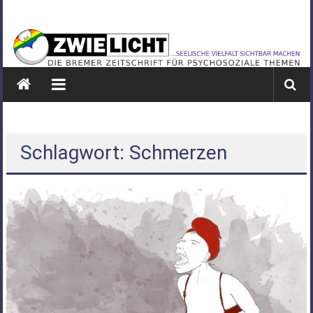
Zum
ZWIELICHT
Inhalt
springen
BREMEN
DIE
BREMER
ZEITSCHRIFT
FÜR
PSYCHOSOZIALE
Schlagwort: Schmerzen
THEMEN