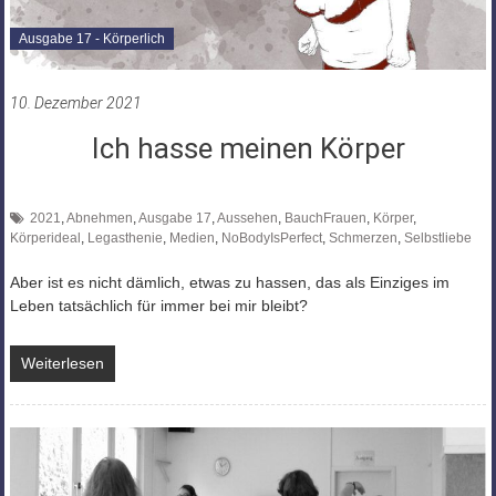
Ausgabe 17 - Körperlich
10. Dezember 2021
Ich hasse meinen Körper
2021
,
Abnehmen
,
Ausgabe 17
,
Aussehen
,
BauchFrauen
,
Körper
,
Körperideal
,
Legasthenie
,
Medien
,
NoBodyIsPerfect
,
Schmerzen
,
Selbstliebe
Aber ist es nicht dämlich, etwas zu hassen, das als Einziges im
Leben tatsächlich für immer bei mir bleibt?
Weiterlesen