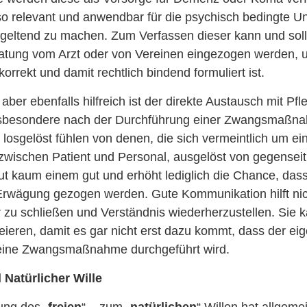
o relevant und anwendbar für die psychisch bedingte Unf
geltend zu machen. Zum Verfassen dieser kann und soll
atung vom Arzt oder von Vereinen eingezogen werden, u
orrekt und damit rechtlich bindend formuliert ist.
aber ebenfalls hilfreich ist der direkte Austausch mit Pf
nsbesondere nach der Durchführung einer Zwangsmaß
 losgelöst fühlen von denen, die sich vermeintlich um 
t zwischen Patient und Personal, ausgelöst von gegensei
ut kaum einem gut und erhöht lediglich die Chance, dass
wägung gezogen werden. Gute Kommunikation hilft nich
 zu schließen und Verständnis wiederherzustellen. Sie 
eieren, damit es gar nicht erst dazu kommt, dass der e
eine Zwangsmaßnahme durchgeführt wird.
 Natürlicher Wille
ung des „
freien
“ – zum „
natürlichen
“ Willen hat allgemei