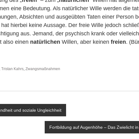
men eine Bedeutung. Als natürlicher Wille werden die tat
ungen, Absichten und ausgeübten Taten einer Person b
 hat hierbei keine Aussage. Der freie Wille jedoch schlie
htigung aus. Jemand, der psychisch krank oder vielleich
at also einen
natürlichen
Willen, aber keinen
freien
. (B
,
Tristan Kahrs
,
Zwangsmaßnahmen
avigation
dheit und soziale Ungleichheit
Fortbildung auf Augenhöhe – Das Zwielicht in 