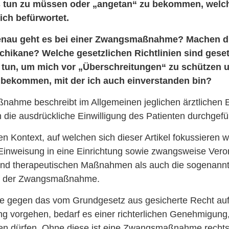
 tun zu müssen oder „angetan“ zu bekommen, welc
ich befürwortet.
nau geht es bei einer Zwangsmaßnahme? Machen di
Schikane? Welche gesetzlichen Richtlinien sind gese
r tun, um mich vor „Überschreitungen“ zu schützen u
bekommen, mit der ich auch einverstanden bin?
ahme beschreibt im Allgemeinen jeglichen ärztlichen Ei
die ausdrückliche Einwilligung des Patienten durchgefüh
en Kontext, auf welchen sich dieser Artikel fokussieren wi
e Einweisung in eine Einrichtung sowie zwangsweise Ver
d therapeutischen Maßnahmen als auch die sogenannte
ff der Zwangsmaßnahme.
fe gegen das vom Grundgesetz aus gesicherte Recht auf
g vorgehen, bedarf es einer richterlichen Genehmigung,
en dürfen. Ohne diese ist eine Zwangsmaßnahme rechtswi