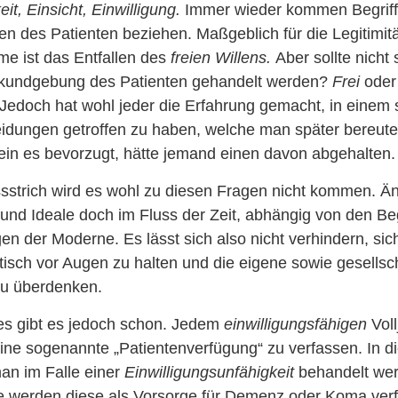
it, Einsicht, Einwilligung.
Immer wieder kommen Begriff
len des Patienten beziehen. Maßgeblich für die Legitimitä
 ist das Entfallen des
freien Willens.
Aber sollte nicht 
nskundgebung des Patienten gehandelt werden?
Frei
oder 
. Jedoch hat wohl jeder die Erfahrung gemacht, in einem
dungen getroffen zu haben, welche man später bereute. 
in es bevorzugt, hätte jemand einen davon abgehalten.
sstrich wird es wohl zu diesen Fragen nicht kommen. Än
nd Ideale doch im Fluss der Zeit, abhängig von den B
n der Moderne. Es lässt sich also nicht verhindern, sic
tisch vor Augen zu halten und die eigene sowie gesellsch
zu überdenken.
s gibt es jedoch schon. Jedem
einwilligungsfähigen
Voll
ne sogenannte „Patientenverfügung“ zu verfassen. In di
man im Falle einer
Einwilligungsunfähigkeit
behandelt we
e werden diese als Vorsorge für Demenz oder Koma verf