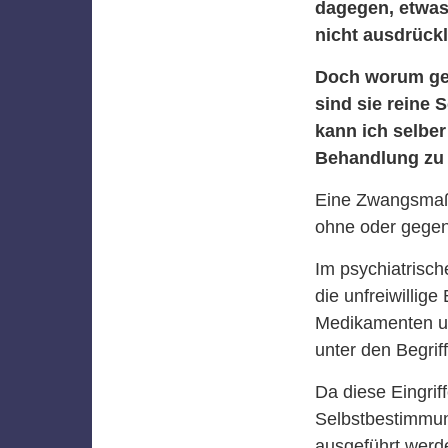
dagegen, etwas
nicht ausdrückl
Doch worum ge
sind sie reine 
kann ich selbe
Behandlung zu 
Eine Zwangsmaßn
ohne oder gegen 
Im psychiatrisch
die unfreiwillig
Medikamenten un
unter den Begri
Da diese Eingrif
Selbstbestimmun
ausgeführt werd