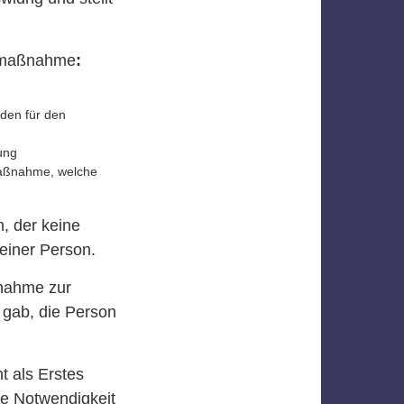
gsmaßnahme
:
den für den
ung
r Maßnahme, welche
, der keine
einer Person.
ßnahme zur
 gab, die Person
t als Erstes
ie Notwendigkeit