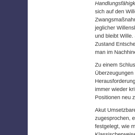
Handlungsfähigke
sich auf den Wil
Zwangsmaßnahme
jeglicher Wille
und bleibt Wille
Zustand Entschei
man im Nachhine
Zu einem Schlus
Überzeugungen u
Herausforderunge
immer wieder kri
Positionen neu 
Akut Umsetzbare
zugesprochen, ei
festgelegt, wie 
Klassischerweis