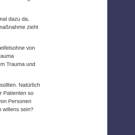
mal dazu da,
smaßnahme zieht
weifelsohne von
Trauma
inem Trauma und
ollten. Natürlich
r Patienten so
 von Personen
o willens sein?