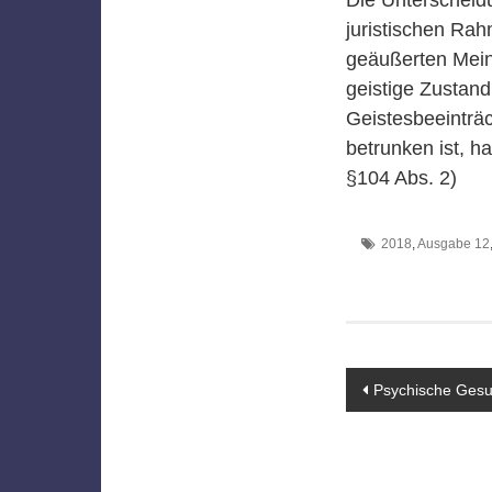
juristischen Rah
geäußerten Mein
geistige Zustand
Geistesbeeinträc
betrunken ist, h
§104 Abs. 2)
2018
,
Ausgabe 12
Beitragsn
Psychische Gesun