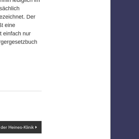
sächlich
ezeichnet. Der
ßt eine
t einfach nur
ürgergesetzbuch
der Heines-Klinik