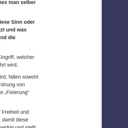
hes man selber
ese Sinn oder
tzt und was
nd die
ngriff, welcher
rt wird.
rd, fallen sowohl
ordnung von
 „Fixierung“
 Freiheit und
 damit diese
drig und stellt