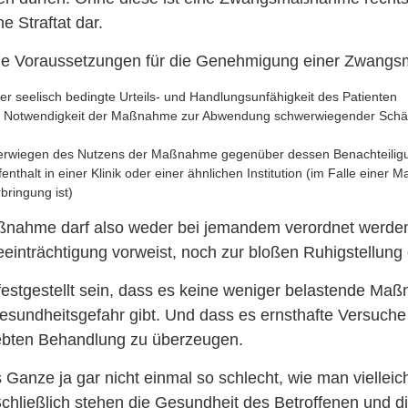
e Straftat dar.
d die Voraussetzungen für die Genehmigung einer Zwan
er seelisch bedingte Urteils- und Handlungsunfähigkeit des Patienten
e Notwendigkeit der Maßnahme zur Abwendung schwerwiegender Schä
berwiegen des Nutzens der Maßnahme gegenüber dessen Benachteilig
fenthalt in einer Klinik oder einer ähnlichen Institution (im Falle eine
bringung ist)
ahme darf also weder bei jemandem verordnet werden
inträchtigung vorweist, noch zur bloßen Ruhigstellung 
festgestellt sein, dass es keine weniger belastende Ma
sundheitsgefahr gibt. Und dass es ernsthafte Versuche
ebten Behandlung zu überzeugen.
 Ganze ja gar nicht einmal so schlecht, wie man vielleich
hließlich stehen die Gesundheit des Betroffenen und d