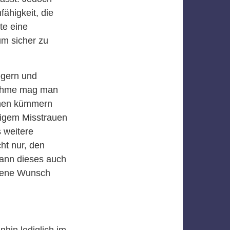
ähigkeit, die
te eine
m sicher zu
legern und
nahme mag man
einen kümmern
tigem Misstrauen
 weitere
t nur, den
kann dieses auch
igene Wunsch
nhin lediglich im