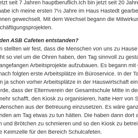
tzt seit 7 Jahren hauptberuflich.Ich bin jetzt seit 20 Ja
 habe ich meine ersten 7½ Jahre im Haus Hastedt gearbe
hnen gewechselt. Mit dem Wechsel begann die Mitwirku
chäftigungsprojekten.
t den ASB Cafeten entstanden?
n stellten wir fest, dass die Menschen von uns zu Hause
ht so viel um die Ohren haben, den Tag sinnvoll zu gest
 angefangen Arbeitsprojekte aufzubauen. Es begann mit 
ach folgten erste Arbeitsplätze im Büroservice. In der T
 ja schon vorher Arbeitsplätze in der Hauswirtschaft eing
urde, dass der Elternverein der Gesamtschule Mitte in d
mehr schafft, den Kiosk zu organisieren, hatte Herr von
Menschen aus der Betreuung einzusetzen. Es wäre ganz
unden am Tag etwas zu tun hätten. Die haben dann dort
n und Brötchen zu schmieren und so den Kiosk zu betrei
 Keimzelle für den Bereich Schulcafeten.