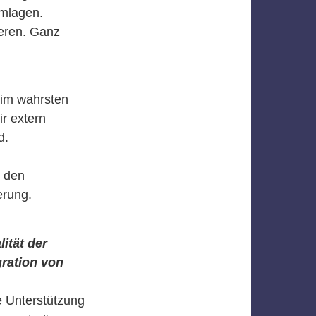
emlagen.
eren. Ganz
t im wahrsten
r extern
d.
n den
erung.
ität der
gration von
e Unterstützung