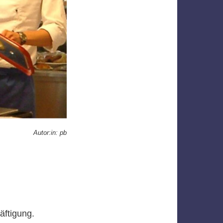
Autor:in: pb
äftigung.