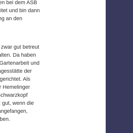
hren bei dem ASB
itet und bin dann
ng an den
 zwar gut betreut
alten. Da haben
Gartenarbeit und
agesstätte der
erichtet. Als
er Hemelinger
 Schwarzkopf
 gut, wenn die
 angefangen,
ben.