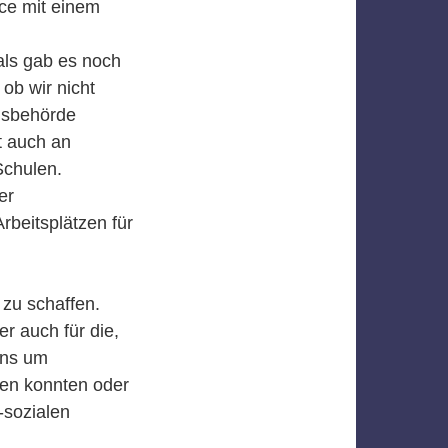
ce mit einem
ls gab es noch
ob wir nicht
ngsbehörde
t auch an
Schulen.
er
rbeitsplätzen für
zu schaffen.
r auch für die,
ens um
sen konnten oder
-sozialen