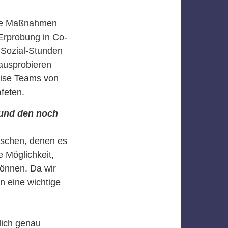
che Maßnahmen
 Erprobung in Co-
 Sozial-Stunden
 ausprobieren
eise Teams von
feten.
 und den noch
nschen, denen es
 Möglichkeit,
können. Da wir
n eine wichtige
lich genau