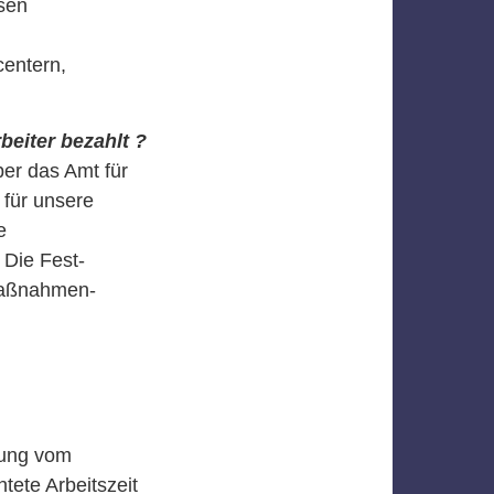
sen
centern,
beiter bezahlt ?
er das Amt für
 für unsere
e
Die Fest-
 Maßnahmen-
rung vom
tete Arbeitszeit