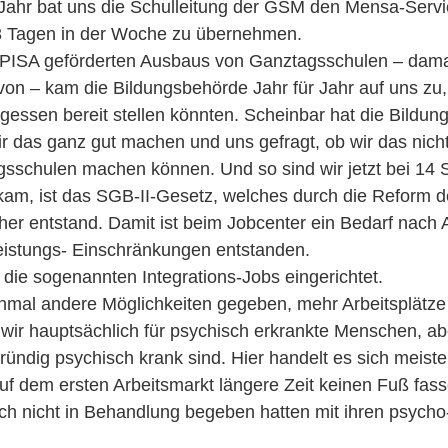
Jahr bat uns die Schulleitung der GSM den Mensa-Servi
 3 Tagen in der Woche zu übernehmen.
ISA geförderten Ausbaus von Ganztagsschulen – dama
avon – kam die Bildungsbehörde Jahr für Jahr auf uns zu, 
gessen bereit stellen könnten. Scheinbar hat die Bildu
r das ganz gut machen und uns gefragt, ob wir das nich
sschulen machen können. Und so sind wir jetzt bei 14 
am, ist das SGB-II-Gesetz, welches durch die Reform d
er entstand. Damit ist beim Jobcenter ein Bedarf nach A
istungs- Einschränkungen entstanden.
ie sogenannten Integrations-Jobs eingerichtet.
hmal andere Möglichkeiten gegeben, mehr Arbeitsplätze 
ir hauptsächlich für psychisch erkrankte Menschen, abe
gründig psychisch krank sind. Hier handelt es sich meist
uf dem ersten Arbeitsmarkt längere Zeit keinen Fuß fas
noch nicht in Behandlung begeben hatten mit ihren psycho