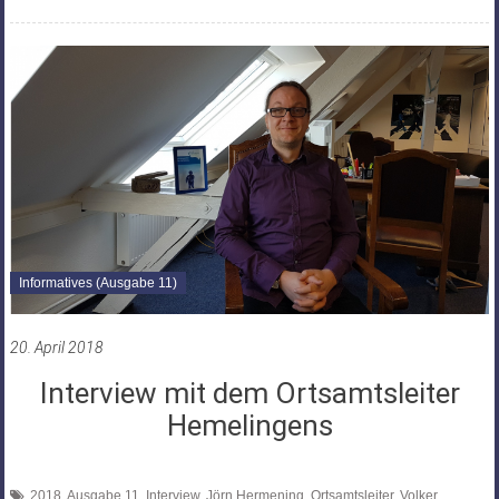
Informatives (Ausgabe 11)
20. April 2018
Interview mit dem Ortsamtsleiter
Hemelingens
2018
,
Ausgabe 11
,
Interview
,
Jörn Hermening
,
Ortsamtsleiter
,
Volker