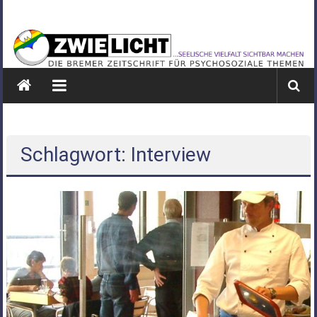
Zum
ZWIELICHT
Inhalt
springen
BREMEN
DIE
BREMER
ZEITSCHRIFT
FÜR
PSYCHOSOZIALE
Schlagwort: Interview
THEMEN