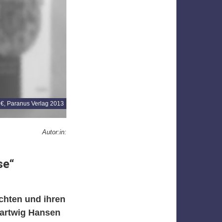
 €, Paranus Verlag 2013
Autor:in:
se“
chten und ihren
artwig Hansen