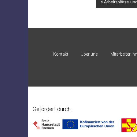
Beitragsn
Arbeitsplätze un
Kontakt
Über uns
Mitarbeiter:in
Gefördert durch: