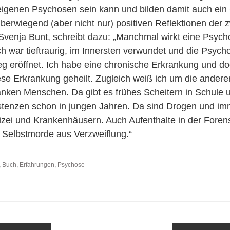
eigenen Psychosen sein kann und bilden damit auch ei
 überwiegend (aber nicht nur) positiven Reflektionen der 
Svenja Bunt, schreibt dazu: „Manchmal wirkt eine Psych
ch war tieftraurig, im Innersten verwundet und die Psych
 eröffnet. Ich habe eine chronische Erkrankung und doc
ese Erkrankung geheilt. Zugleich weiß ich um die ander
nken Menschen. Da gibt es frühes Scheitern in Schule 
stenzen schon in jungen Jahren. Da sind Drogen und i
izei und Krankenhäusern. Auch Aufenthalte in der Forens
 Selbstmorde aus Verzweiflung.“
,
Buch
,
Erfahrungen
,
Psychose