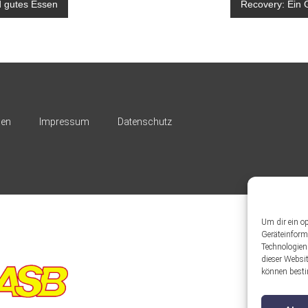
avigation
d gutes Essen
Recovery: Ein
nen
Impressum
Datenschutz
Um dir ein o
Geräteinform
Technologien
dieser Websit
können besti