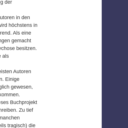
eg der
utoren in den
wird höchstens in
rend. Als eine
ungen gemacht
ychose besitzen.
 als
isten Autoren
n. Einige
glich gewesen,
bekommen.
eses Buchprojekt
reiben. Zu tief
n manchen
ls tragisch) die