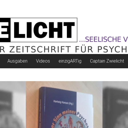
Ausgaben
Videos
einzigARTig
Captain Zwielicht