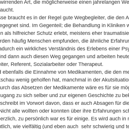
rwirrenden Art, die möglicherweise einen jahrelangen W
raucht.
se braucht es in der Regel gute Wegbegleiter, die den A
begegnet sind. Im Gegenteil; die Behandlung in Kliniken 
als hilfreicher Schutz erlebt, meistens eher traumatisie
erden häufig Menschen empfunden, die ähnliche Erfahr
durch ein wirkliches Verständnis des Erlebens einer Ps
sind dann auch diesen Weg gegangen und arbeiten heute
er, Referent, Sozialarbeiter oder Therapeut.
rd ebenfalls die Einnahme von Medikamenten, die den me
schau wenig geholfen hat, manchmal in der Akutsituatio
 durch das Absetzen der Medikamente wäre es für sie mö
 Zugang zu sich selber und zur eigenen Geschichte zu 
schreibt im Vorwort davon, dass er auch Absagen für di
cht alle wollten oder konnten über ihre Erfahrungen sch
erzlich, zu persönlich war es für einige. Es wird auch i
ich, wie vielfältig (und eben auch sehr schwierig und tei