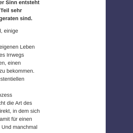
r Sinn entsteht
Teil sehr
geraten sind.
, einige
 eigenen Leben
es Irrwegs
en, einen
t zu bekommen.
stentiellen
ozess
ht die Art des
rekt, in dem sich
amit für einen
t. Und manchmal