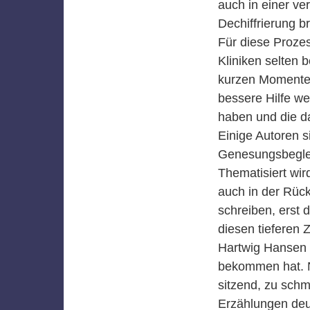
auch in einer ve
Dechiffrierung b
Für diese Prozes
Kliniken selten 
kurzen Momenten 
bessere Hilfe w
haben und die da
Einige Autoren 
Genesungsbegleit
Thematisiert wi
auch in der Rück
schreiben, erst
diesen tieferen
Hartwig Hansen 
bekommen hat. Ni
sitzend, zu schm
Erzählungen deutl