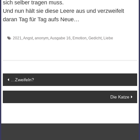
sich selber tragen muss.
Und nun hält sie diese Leere aus und verzweifelt
daran Tag für Tag aufs Neue…
2021
,
Angst
,
anonym
,
Ausgabe 16
,
Emotion
,
Gedicht
,
Liebe
Beitragsnavigation
…Zweifeln?
Die Katze