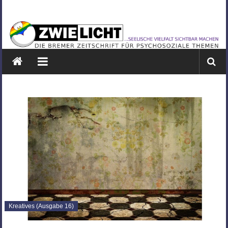
Zum
ZWIELICHT
Inhalt
springen
BREMEN
DIE
BREMER
ZEITSCHRIFT
FÜR
PSYCHOSOZIALE
THEMEN
Kreatives (Ausgabe 16)