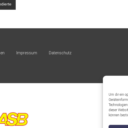
avigation
dierte
nen
Impressum
Datenschutz
Um dir ein o
Geräteinform
Technologien
dieser Websit
können besti