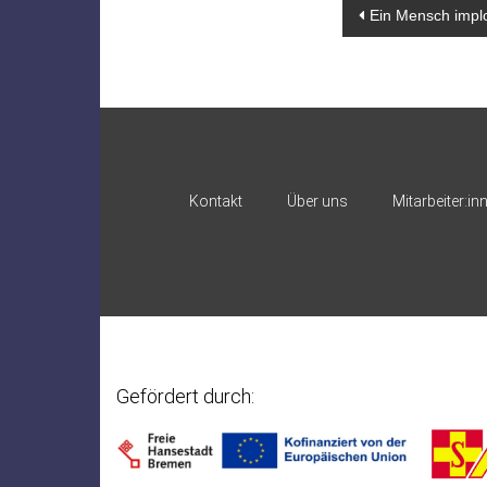
Beitragsn
Ein Mensch implo
Kontakt
Über uns
Mitarbeiter:in
Gefördert durch: