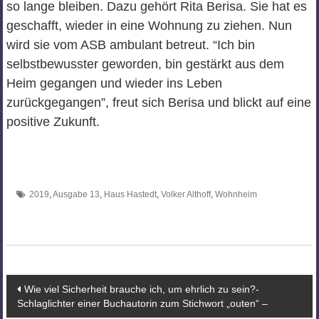
so lange bleiben. Dazu gehört Rita Berisa. Sie hat es
geschafft, wieder in eine Wohnung zu ziehen. Nun
wird sie vom ASB ambulant betreut. “Ich bin
selbstbewusster geworden, bin gestärkt aus dem
Heim gegangen und wieder ins Leben
zurückgegangen”, freut sich Berisa und blickt auf eine
positive Zukunft.
2019
,
Ausgabe 13
,
Haus Hastedt
,
Volker Althoff
,
Wohnheim
Beitragsnavigation
Wie viel Sicherheit brauche ich, um ehrlich zu sein?-
Schlaglichter einer Buchautorin zum Stichwort „outen“ –