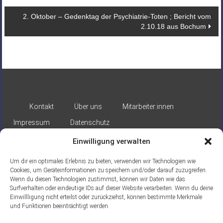
2. Oktober – Gedenktag der Psychiatrie-Toten ; Bericht vom
2.10.18 aus Bochum
Kontakt
Über uns
Mitarbeiter:innen
Impressum
Datenschutz
Einwilligung verwalten
Um dir ein optimales Erlebnis zu bieten, verwenden wir Technologien wie
Cookies, um Geräteinformationen zu speichern und/oder darauf zuzugreifen.
Wenn du diesen Technologien zustimmst, können wir Daten wie das
Surfverhalten oder eindeutige IDs auf dieser Website verarbeiten. Wenn du deine
Gefördert durch:
Einwillligung nicht erteilst oder zurückziehst, können bestimmte Merkmale
und Funktionen beeinträchtigt werden.