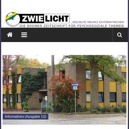
Zum
ZWIELICHT
Inhalt
springen
BREMEN
DIE
BREMER
ZEITSCHRIFT
FÜR
PSYCHOSOZIALE
THEMEN
Informatives (Ausgabe 13)