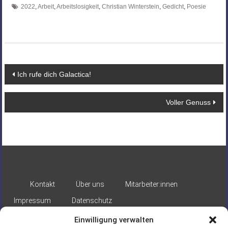
2022
,
Arbeit
,
Arbeitslosigkeit
,
Christian Winterstein
,
Gedicht
,
Poesie
Beitragsnavigation
Ich rufe dich Galactica!
Voller Genuss
Kontakt
Über uns
Mitarbeiter:innen
Impressum
Datenschutz
Einwilligung verwalten