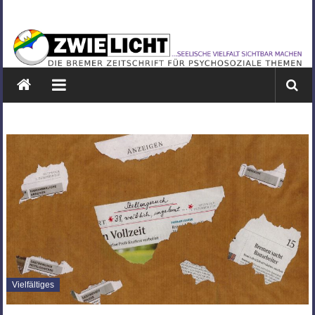
Zum
ZWIELICHT
Inhalt
springen
BREMEN
DIE
BREMER
ZEITSCHRIFT
FÜR
PSYCHOSOZIALE
THEMEN
Vielfältiges