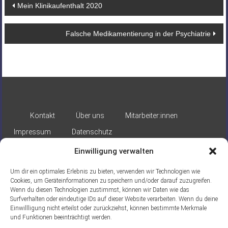
Beitragsnavigation
Mein Klinikaufenthalt 2020
Falsche Medikamentierung in der Psychiatrie
Kontakt
Über uns
Mitarbeiter:innen
Impressum
Datenschutz
Einwilligung verwalten
Um dir ein optimales Erlebnis zu bieten, verwenden wir Technologien wie
Cookies, um Geräteinformationen zu speichern und/oder darauf zuzugreifen.
Wenn du diesen Technologien zustimmst, können wir Daten wie das
Surfverhalten oder eindeutige IDs auf dieser Website verarbeiten. Wenn du deine
Gefördert durch:
Einwillligung nicht erteilst oder zurückziehst, können bestimmte Merkmale
und Funktionen beeinträchtigt werden.