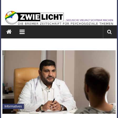
Zum
ZWIELICHT
Inhalt
springen
BREMEN
DIE
BREMER
ZEITSCHRIFT
FÜR
PSYCHOSOZIALE
THEMEN
Informatives