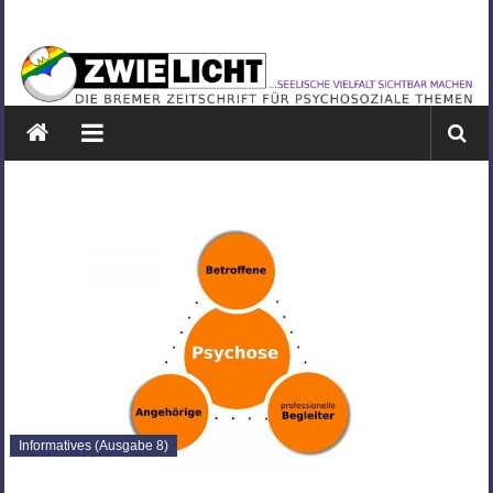
Zum
ZWIELICHT
Inhalt
springen
BREMEN
DIE
BREMER
ZEITSCHRIFT
FÜR
PSYCHOSOZIALE
THEMEN
Informatives (Ausgabe 8)