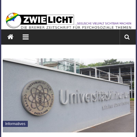
Zum
ZWIELICHT
Inhalt
springen
BREMEN
DIE
BREMER
ZEITSCHRIFT
FÜR
PSYCHOSOZIALE
THEMEN
Informatives